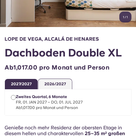
Konto
Sprache
Portuguese
1
/
1
English (GB)
Wähle ein Land aus
Jetzt buchen
Wähle eine Stadt aus
English (US)
LOPE DE VEGA, ALCALÁ DE HENARES
Wähle eine Unterkunft aus
Dachboden Double XL
Chinese
Anmelden
Ab1,017.00 pro Monat und Person
Español
2027/2027
2026/2027
Català
Zweites Quartal, 6 Monate
FR, 01. JAN 2027 – DO, 01. JUL 2027
Deutsch
Ab1,017.00 pro Monat und Person
Italian
Genieße noch mehr Residenz der obersten Etage in
diesem hellen und charaktervollen
25–35 m² großen