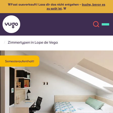
🚨Fast ausverkauft! Lass dir das nicht entgehen –
buche, bevor es
zu spät ist
. 🚨
Zimmertypen in Lope de Vega
Über uns
English (GB)
Semesteraufenthalt!
English (US)
Standorte
Chinese
Español
Mehr
Català
Deutsch
Italian
French