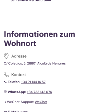
Schreibtisch & Stauraum
Informationen zum
Wohnort
Adresse
C/ Colegios, 5, 28801 Alcalá de Henares
Kontakt
📞
Telefon:
+34 91 144 16 57
💬
WhatsApp:
+34
722 142 076
📱WeChat-Support:
WeChat
📧
E-Mail:
yugo