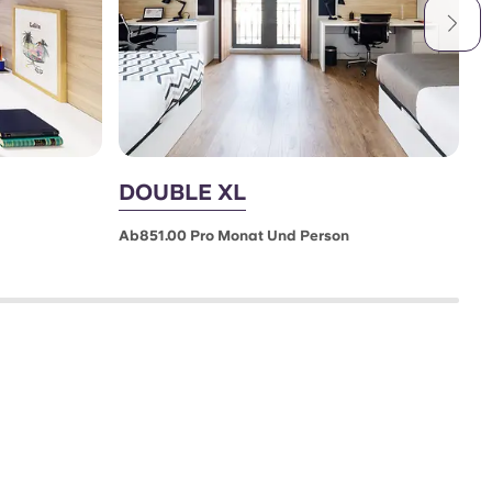
DOUBLE XL
D
D
Ab851.00 Pro Monat Und Person
A