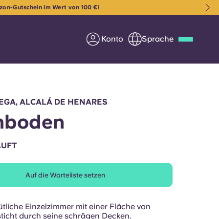
t
. 🚨
Konto
Sprache
Deutsch
Italian
French
Apply Now
EGA, ALCALÁ DE HENARES
hboden
AUFT
Werde Partner von Yugo
Auf die Warteliste setzen
e Fragen
Infos für Eltern
Kontakt aufnehmen
tliche Einzelzimmer mit einer Fläche von
sticht durch seine schrägen Decken.