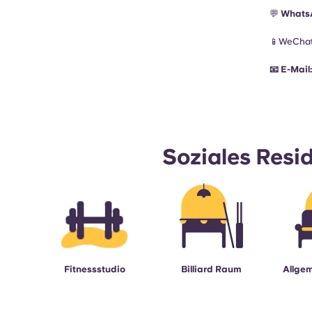
💬
Whats
📱WeChat
📧
E-Mail
Soziales Resi
Fitnessstudio
Billiard Raum
Allgem