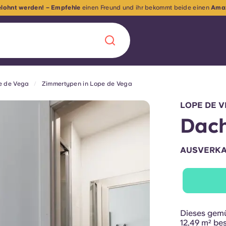
ast ausverkauft! Lass dir das nicht entgehen –
buche, bevor es zu spät is
e de Vega
Zimmertypen in Lope de Vega
Chinese
Español
Català
LOPE DE V
Dac
AUSVERK
Über uns
in Sachen
Häufig gestellt
B sorgt für
Blog
Dieses gemü
te für die
12,49 m² be