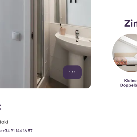
Zi
1
/
1
Kleine
Doppelb
t
takt
:
+34 91 144 16 57