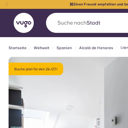
🚨F
Suche nach
Land
Lop
Startseite
Weltweit
Spanien
Alcalá de Henares
English (GB)
English (US)
Über uns
Standorte
Mehr
Portuguese
Buche jetzt für den 26./27.!
Yugo VCARB: Eine neue Ära 
Studentenwohnheime
Die wegweisende Partnerschaft Yugomit VCAR
Innovation, Ehrgeiz und unvergessliche Momen