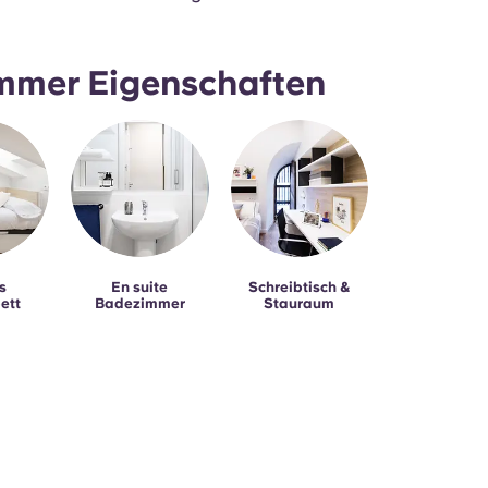
mmer Eigenschaften
s
En suite
Schreibtisch &
ett
Badezimmer
Stauraum