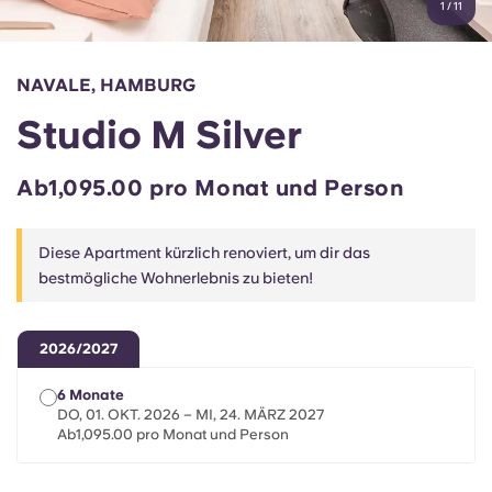
1
/
11
English (GB)
Wähle ein Land aus
Jetzt buchen
Wähle eine Stadt aus
English (US)
NAVALE, HAMBURG
Wähle eine Unterkunft aus
Studio M Silver
Chinese
Anmelden
Ab1,095.00 pro Monat und Person
Español
Diese Apartment kürzlich renoviert, um dir das
Català
bestmögliche Wohnerlebnis zu bieten!
Deutsch
2026/2027
Italian
6 Monate
DO, 01. OKT. 2026 – MI, 24. MÄRZ 2027
Ab1,095.00 pro Monat und Person
French