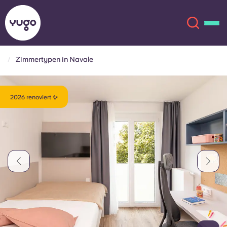
Zimmertypen in Navale
Über uns
English (GB)
2026 renoviert ✨
English (US)
Standorte
Chinese
Español
Mehr
Català
Deutsch
Italian
French
Konto
Sprache
Portuguese