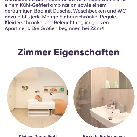
Portuguese
einem Kühl-Gefrierkombination sowie einem
geräumigen Bad mit Dusche, Waschbecken und WC –
dazu gibt’s jede Menge Einbauschränke, Regale,
Kleiderschränke und Beleuchtung im ganzen
Apartment. Die Größen beginnen bei 22 m²!
Zimmer Eigenschaften
Kleines Doppelbett
En suite Badezimmer