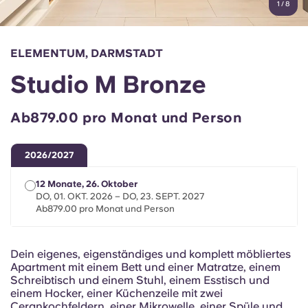
1
/
8
English (GB)
Wähle ein Land aus
Jetzt buchen
Wähle eine Stadt aus
English (US)
ELEMENTUM, DARMSTADT
Wähle eine Unterkunft aus
Studio M Bronze
Chinese
Anmelden
Ab879.00 pro Monat und Person
Español
2026/2027
Català
12 Monate, 26. Oktober
DO, 01. OKT. 2026 – DO, 23. SEPT. 2027
Deutsch
Ab879.00 pro Monat und Person
Italian
Dein eigenes, eigenständiges und komplett möbliertes
Apartment mit einem Bett und einer Matratze, einem
French
Schreibtisch und einem Stuhl, einem Esstisch und
einem Hocker, einer Küchenzeile mit zwei
Cerankochfeldern, einer Mikrowelle, einer Spüle und