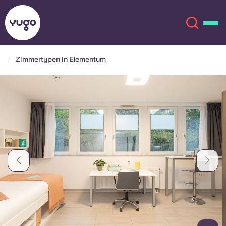
Zimmertypen in Elementum
Über uns
English (GB)
English (US)
Standorte
Chinese
Español
Mehr
Català
Deutsch
Italian
French
Konto
Sprache
Portuguese