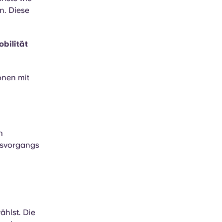
n. Diese
bilität
onen mit
h
gsvorgangs
hlst. Die