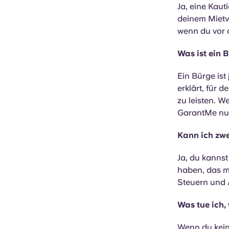
Ja, eine Kaut
deinem Mietve
wenn du vor 
Was ist ein 
Ein Bürge ist 
erklärt, für 
zu leisten. W
GarantMe nut
Kann ich zw
Ja, du kanns
haben, das m
Steuern und
Was tue ich,
Wenn du kein