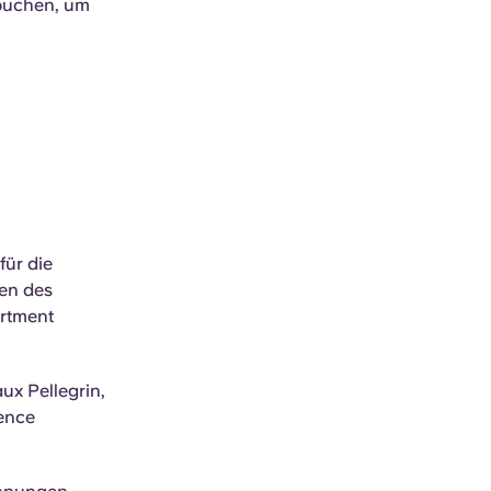
 buchen, um
für die
ten des
artment
ux Pellegrin,
lence