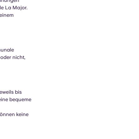
ohnungen
le La Major.
 einem
munale
oder nicht,
eweils bis
t eine bequeme
können keine