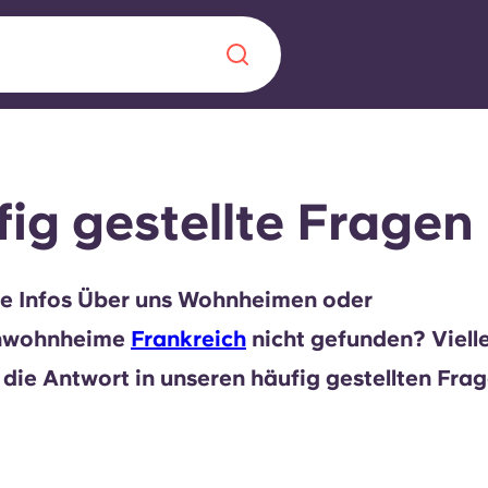
Chinese
Español
Català
ig gestellte Fragen
ie Infos Über uns Wohnheimen oder
Über uns
in Sachen
nwohnheime
Frankreich
nicht gefunden? Vielle
Häufig gestellt
 die Antwort in unseren häufig gestellten Frag
B sorgt für
Blog
te für die