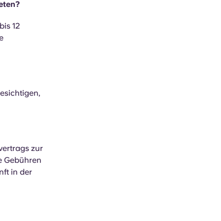
eten?
bis 12
e
esichtigen,
vertrags zur
ie Gebühren
ft in der