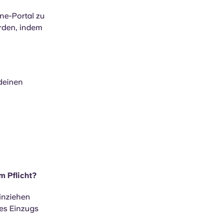
ne-Portal zu
rden, indem
 deinen
m Pflicht?
einziehen
nes Einzugs