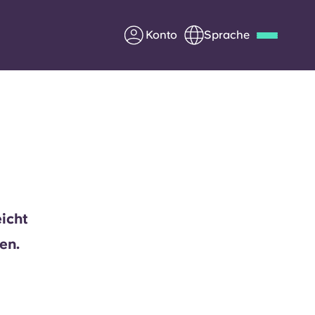
Konto
Sprache
Deutsch
Italian
French
Apply Now
Werde Partner von Yugo
icht
e Fragen
Infos für Eltern
en.
Kontakt aufnehmen