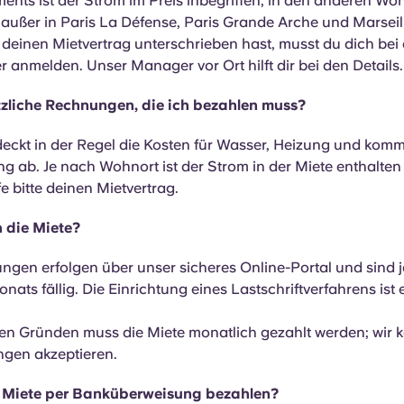
ments ist der Strom im Preis inbegriffen, in den anderen W
 außer in Paris La Défense, Paris Grande Arche und Marseil
einen Mietvertrag unterschrieben hast, musst du dich bei
 anmelden. Unser Manager vor Ort hilft dir bei den Details.
tzliche Rechnungen, die ich bezahlen muss?
deckt in der Regel die Kosten für Wasser, Heizung und kom
g ab. Je nach Wohnort ist der Strom in der Miete enthalten 
e bitte deinen Mietvertrag.
h die Miete?
ngen erfolgen über unser sicheres Online-Portal und sind j
nats fällig. Die Einrichtung eines Lastschriftverfahrens is
hen Gründen muss die Miete monatlich gezahlt werden; wir 
gen akzeptieren.
e Miete per Banküberweisung bezahlen?