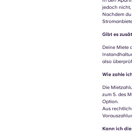
In den Apart
jedoch nicht,
Nachdem du d
Stromanbieter
Gibt es zusä
Deine Miete 
Instandhaltun
also überprüf
Wie zahle ic
Die Mietzahlu
zum 5. des Mo
Option.
Aus rechtlic
Vorauszahlun
Kann ich di