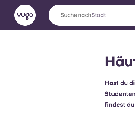
Suche nach
Stadt
English (GB)
English (US)
Über uns
Standorte
Mehr
Häuf
Portuguese
Hast du d
Yugo VCARB: Eine neue Ära 
Studente
Studentenwohnheime
findest du
Die wegweisende Partnerschaft Yugomit VCAR
Innovation, Ehrgeiz und unvergessliche Momen
Studenten.