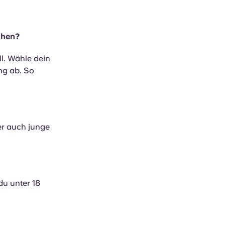
chen?
l. Wähle dein
ng ab. So
ber auch junge
du unter 18