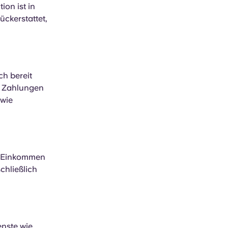
ion ist in
ückerstattet,
ch bereit
ie Zahlungen
 wie
in Einkommen
chließlich
enste wie