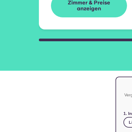
Zimmer & Preise
anzeigen
Verg
1. I
L