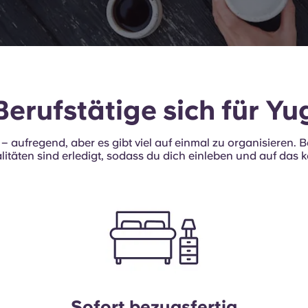
nge
rufstätige
d
pats
erufstätige sich für Yu
tt – aufregend, aber es gibt viel auf einmal zu organisieren
ankreich
litäten sind erledigt, sodass du dich einleben und auf das 
Sofort bezugsfertig