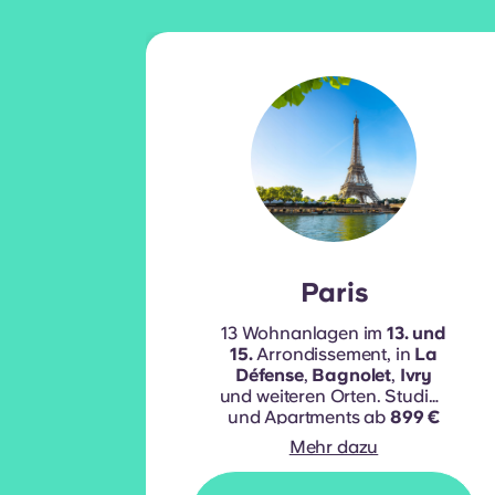
Paris
13 Wohnanlagen im
13. und
15.
Arrondissement, in
La
Défense
,
Bagnolet
,
Ivry
und weiteren Orten. Studios
und Apartments
ab
899 €
pro Monat
.
Mehr dazu