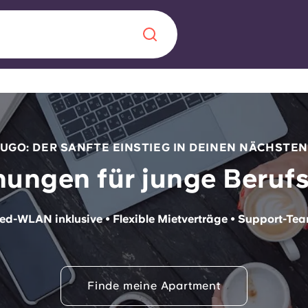
Chinese
Español
Català
UGO: DER SANFTE EINSTIEG IN DEINEN NÄCHSTEN
ungen für junge Berufst
Über uns
zugsfertige
in Sachen
d-WLAN inklusive • Flexible Mietverträge • Support-Tea
Häufig gestellt
terkünfte
B sorgt für
Blog
te für die
Finde meine Apartment