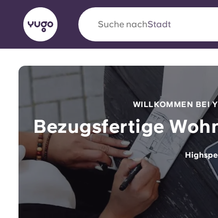
Suche nach
Land
English (GB)
English (US)
Über uns
Standorte
Mehr
Portuguese
WILLKOMMEN BEI Y
Bezugsfertige Wohn
Be
Yugo VCARB: Eine neue Ära 
Highspee
Studentenwohnheime
Un
Die wegweisende Partnerschaft Yugomit VCAR
für
Innovation, Ehrgeiz und unvergessliche Momen
Studenten.