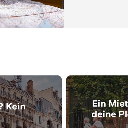
Ein Miet
? Kein
deine Pl