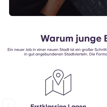
ju
Be
un
Ex
Warum junge B
in
Ein neuer Job in einer neuen Stadt ist ein großer Schri
Fr
in gut angebundenen Stadtvierteln. Die Forma
Erstklassige Lagen