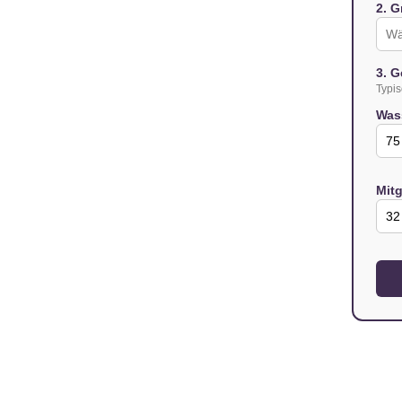
2. G
3. G
Typis
Was
Mitg