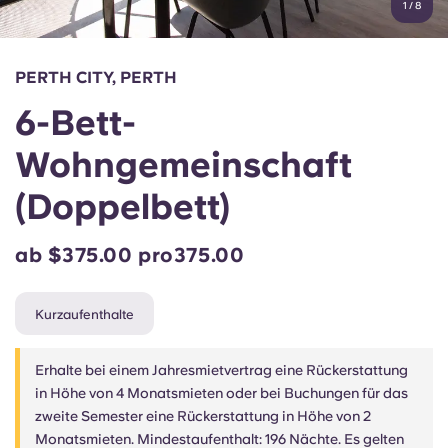
1
/
8
English (GB)
Wähle ein Land aus
Jetzt buchen
Wähle eine Stadt aus
English (US)
PERTH CITY, PERTH
Wähle eine Unterkunft aus
6-Bett-
Chinese
Anmelden
Wohngemeinschaft
Español
(Doppelbett)
Català
ab $375.00 pro375.00
Deutsch
Kurzaufenthalte
Italian
Erhalte bei einem Jahresmietvertrag eine Rückerstattung
in Höhe von 4 Monatsmieten oder bei Buchungen für das
French
zweite Semester eine Rückerstattung in Höhe von 2
Monatsmieten. Mindestaufenthalt: 196 Nächte. Es gelten