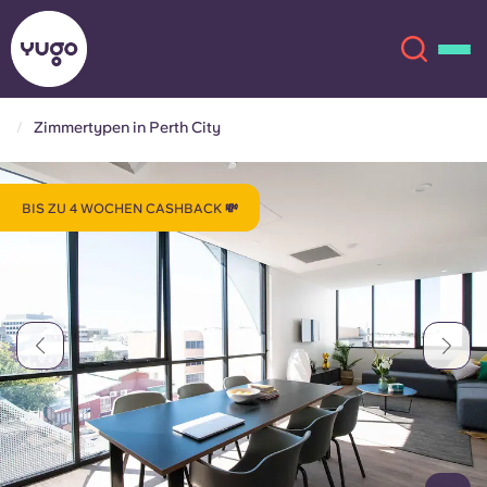
Zimmertypen in Perth City
Über uns
English (GB)
BIS ZU 4 WOCHEN CASHBACK 💸
English (US)
Standorte
Chinese
Español
Mehr
Català
Deutsch
Italian
French
Konto
Sprache
Portuguese