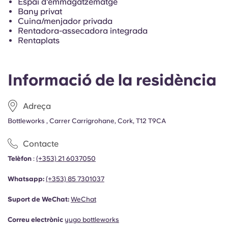
Espai d'emmagatzematge
French
Bany privat
Cuina/menjador privada
Rentadora-assecadora integrada
Portuguese
Rentaplats
Informació de la residència
Adreça
Bottleworks , Carrer Carrigrohane, Cork, T12 T9CA
Contacte
Telèfon
:
(+353) 21 6037050
Whatsapp:
(+353)
85 7301037
Suport de WeChat:
WeChat
Correu electrònic
yugo bottleworks