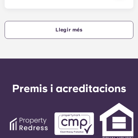
Sí, si feu els pagaments del vostre allotjament a
terminis, necessitareu un avalador per assegurar-
vos que podeu completar els pagaments a temps.
Llegir més
Un avalador assumirà la responsabilitat de fer els
pagaments en nom vostre si no podeu fer-ho, per
qualsevol motiu. Si teniu dificultats per fer un
pagament a terminis, parleu primer amb el nostre
equip d'assistència; el vostre avalador només
s'utilitzarà com a últim recurs.
Premis i acreditacions