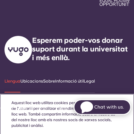
Esperem poder-vos donar
suport durant la universitat
i més enllà.
Llengua
Ubicacions
Sobre
Informació útil
Legal
Aquest lloc web utilitza cookies per millorar l'experiència
Chat with us.
de l'usuari i per analitzar el rendiment i el trànsit al nostre
ñol
Català
Deutsch
Italian
French
Portuguese
lloc web. També compartim informació sobre el vostre ús
del nostre lloc amb els nostres socis de xarxes socials,
publicitat i anàlisi.