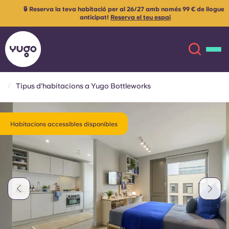
🔒 Reserva la teva habitació per al 26/27 amb només 99 € de lloguer
anticipat!
Reserva el teu espai
Tipus d'habitacions a Yugo Bottleworks
Sobre
English (GB)
Habitacions accessibles disponibles
English (US)
Ubicacions
Chinese
Español
Més
Català
Deutsch
Italian
French