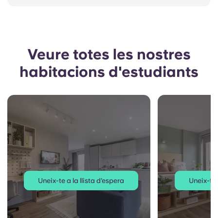
Veure totes les nostres
habitacions d'estudiants
Uneix-te a la llista d'espera
Uneix-te 