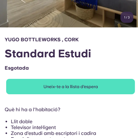
Compte
Llengua
Portuguese
1
/
3
English (GB)
Selecciona un país
Reserva ara
Selecciona una ciutat
English (US)
YUGO BOTTLEWORKS , CORK
Selecciona una residència
Standard Estudi
Chinese
Inicia la sessió
Esgotada
Español
Uneix-te a la llista d'espera
Català
Deutsch
Què hi ha a l'habitació?
Llit doble
Italian
Televisor intel·ligent
Zona d'estudi amb escriptori i cadira