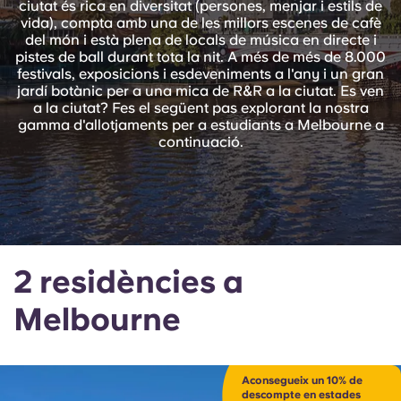
ciutat és rica en diversitat (persones, menjar i estils de
English (GB)
Selecciona un país
vida), compta amb una de les millors escenes de cafè
Reserva ara
del món i està plena de locals de música en directe i
Selecciona una ciutat
pistes de ball durant tota la nit. A més de més de 8.000
English (US)
festivals, exposicions i esdeveniments a l'any i un gran
Selecciona una residència
jardí botànic per a una mica de R&R a la ciutat. Es ven
a la ciutat? Fes el següent pas explorant la nostra
Chinese
gamma d'allotjaments per a estudiants a Melbourne a
Inicia la sessió
continuació.
Español
Català
Deutsch
2 residències a
Melbourne
Italian
French
Aconsegueix un 10% de
descompte en estades