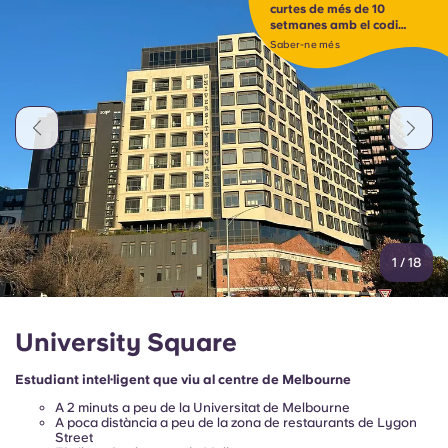
Portuguese
curtes de més de 10
setmanes amb el codi
SHORT10*
Saber-ne més
1
/
18
University Square
Estudiant intel·ligent que viu al centre de Melbourne
A 2 minuts a peu de la Universitat de Melbourne
A poca distància a peu de la zona de restaurants de Lygon
Street