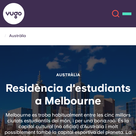
Austràlia
Sobre
English (GB)
English (US)
Ubicacions
AUSTRÀLIA
Chinese
Español
Més
Residència d'estudiants
a Melbourne
Català
Deutsch
Italian
French
Melbourne es troba habitualment entre les cinc millors
ciutats estudiantils del món, i per una bona raó. És la
Compte
Llengua
capital cultural (no oficial) d'Austràlia i molt
Portuguese
possiblement també la capital esportiva del planeta. La