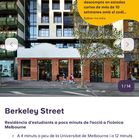
descompte en estades
curtes de més de 10
setmanes amb el codi
SHORT10*
Saber-ne més
1
/
14
Berkeley Street
Residència d'estudiants a pocs minuts de l'acció a l'icònica
Melbourne
A 4 minuts a peu de la Universitat de Melbourne i a 12 minuts