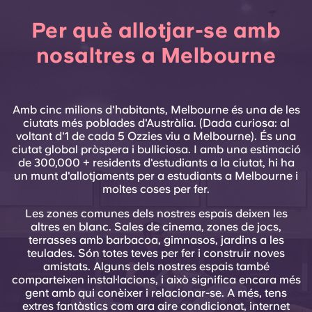
Per què allotjar-se amb
nosaltres a Melbourne
Amb cinc milions d'habitants, Melbourne és una de les
ciutats més poblades d'Austràlia. (Dada curiosa: al
voltant d'1 de cada 5 Ozzies viu a Melbourne). És una
ciutat global pròspera i bulliciosa. I amb una estimació
de 300,000 + residents d'estudiants a la ciutat, hi ha
un munt d'allotjaments per a estudiants a Melbourne i
moltes coses per fer.
Les zones comunes dels nostres espais deixen les
altres en blanc. Sales de cinema, zones de jocs,
terrasses amb barbacoa, gimnasos, jardins a les
teulades. Són totes teves per fer i construir noves
amistats. Alguns dels nostres espais també
comparteixen instal·lacions, i això significa encara més
gent amb qui conèixer i relacionar-se. A més, tens
extres fantàstics com ara aire condicionat, internet