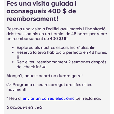
Fes una visita guiada i
aconsegueix 400 $ de
reemborsament!
Reserva una visita a l'edifici avui mateix i l'habitació
dels teus somnis en un termini de 48 hores per rebre
un reemborsament de 400 $! 💵
Exploreu els nostres espais increïbles. 🏡
Reserva la teva habitació perfecta en 48 hores.
⌛
Rep el teu reemborsament 2 setmanes després
del check-in! 📆
Afanya't, aquest acord no durarà gaire!
👉 Programa el teu recorregut ara i fes el teu
moviment!
*
Heu d'
enviar un correu electrònic
per reclamar.
S'apliquen els T&S