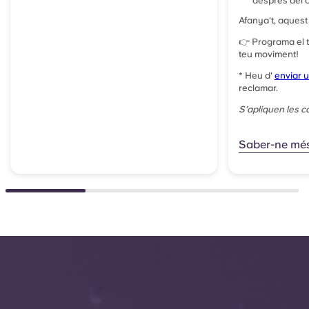
després del c
Afanya't, aquest
👉 Programa el t
teu moviment!
*
Heu d'
enviar u
reclamar.
S'apliquen les c
Saber-ne mé