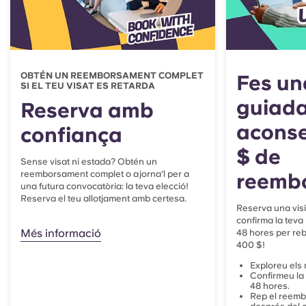
OBTÉN UN REEMBORSAMENT COMPLET
Fes una
SI EL TEU VISAT ES RETARDA
guiada
Reserva amb
acons
confiança
$ de
Sense visat ni estada? Obtén un
reemborsament complet o ajorna'l per a
reemb
una futura convocatòria: la teva elecció!
Reserva el teu allotjament amb certesa.
Reserva una visita
confirma la teva
Més informació
48 hores per re
400 $!
Exploreu els 
Confirmeu la 
48 hores.
Rep el reem