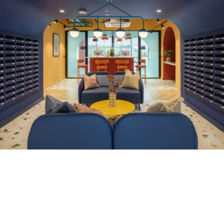
Bottleworks Suro Yugo -
comprimit