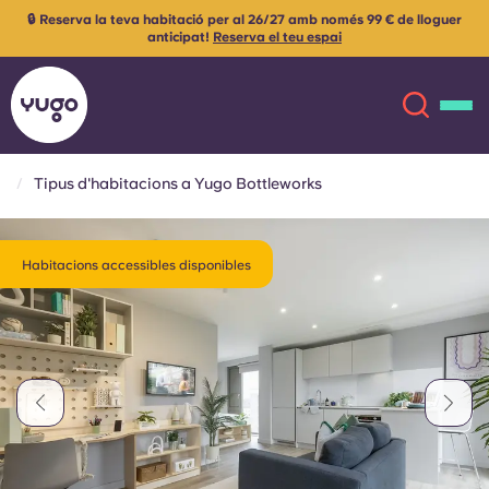
🔒 Reserva la teva habitació per al 26/27 amb només 99 € de lloguer
anticipat!
Reserva el teu espai
Tipus d'habitacions a Yugo Bottleworks
Sobre
English (GB)
Habitacions accessibles disponibles
English (US)
Ubicacions
Chinese
Español
Més
Català
Deutsch
Italian
French