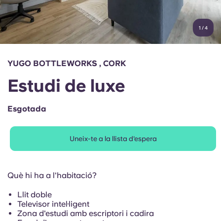
Compte
Llengua
Portuguese
1
/
4
English (GB)
Selecciona un país
Reserva ara
Selecciona una ciutat
English (US)
YUGO BOTTLEWORKS , CORK
Selecciona una residència
Estudi de luxe
Chinese
Inicia la sessió
Esgotada
Español
Uneix-te a la llista d'espera
Català
Deutsch
Què hi ha a l'habitació?
Llit doble
Italian
Televisor intel·ligent
Zona d'estudi amb escriptori i cadira