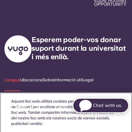
Esperem poder-vos donar
suport durant la universitat
i més enllà.
Llengua
Ubicacions
Sobre
Informació útil
Legal
Aquest lloc web utilitza cookies per millorar l'experiència
Chat with us.
de l'usuari i per analitzar el rendiment i el trànsit al nostre
ñol
Català
Deutsch
Italian
French
Portuguese
lloc web. També compartim informació sobre el vostre ús
del nostre lloc amb els nostres socis de xarxes socials,
publicitat i anàlisi.