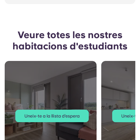
Veure totes les nostres
habitacions d'estudiants
Uneix-te a la llista d'espera
Uneix-te 