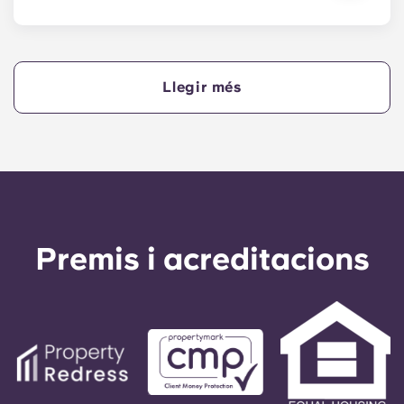
Sí, si feu els pagaments del vostre allotjament a
terminis, necessitareu un avalador per assegurar-
vos que podeu completar els pagaments a temps.
Llegir més
Un avalador assumirà la responsabilitat de fer els
pagaments en nom vostre si no podeu fer-ho, per
qualsevol motiu. Si teniu dificultats per fer un
pagament a terminis, parleu primer amb el nostre
equip d'assistència; el vostre avalador només
s'utilitzarà com a últim recurs.
Premis i acreditacions