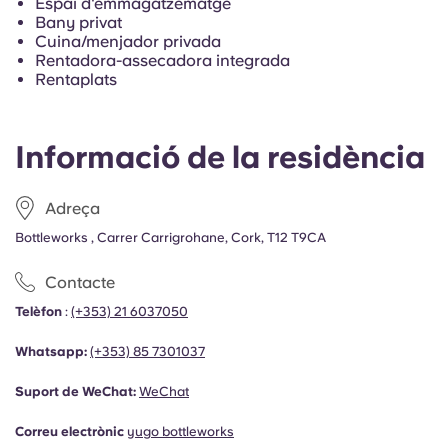
Espai d'emmagatzematge
French
Bany privat
Cuina/menjador privada
Rentadora-assecadora integrada
Portuguese
Rentaplats
Informació de la residència
Adreça
Bottleworks , Carrer Carrigrohane, Cork, T12 T9CA
Contacte
Telèfon
:
(+353) 21 6037050
Whatsapp:
(+353)
85 7301037
Suport de WeChat:
WeChat
Correu electrònic
yugo bottleworks