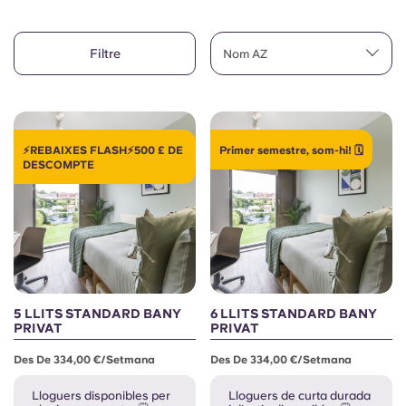
Compte
Llengua
Portuguese
Filtre
English (GB)
Nom AZ
Selecciona un país
Reserva ara
Selecciona una ciutat
English (US)
Selecciona una residència
⚡REBAIXES FLASH⚡500 £ DE
Primer semestre, som-hi! 🗓️
Chinese
DESCOMPTE
Inicia la sessió
Español
Català
Deutsch
5 LLITS STANDARD BANY
6 LLITS STANDARD BANY
PRIVAT
PRIVAT
Italian
Des De 334,00 €/setmana
Des De 334,00 €/setmana
Lloguers disponibles per
Lloguers de curta durada