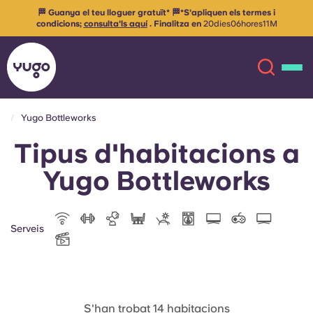
termes i
🔒 Reserva la teva habitació per al 26/27 amb només 9
ores
11
M
anticipat!
Reserva el teu espai
Yugo Bottleworks
Tipus d'habitacions a
Sobre
English (GB)
Yugo Bottleworks
English (US)
Ubicacions
Chinese
Español
Més
Serveis
Català
Deutsch
Italian
French
S'han trobat 14 habitacions