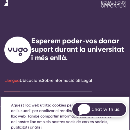
Esperem poder-vos donar
suport durant la universitat
i més enllà.
Llengua
Ubicacions
Sobre
Informació útil
Legal
Aquest lloc web utilitza cookies per millorar l'experiència
ñol
Català
Deutsch
Italian
French
Portuguese
Chat with us.
de l'usuari i per analitzar el rendiment i el trànsit al nostre
lloc web. També compartim informació sobre el vostre ús
del nostre lloc amb els nostres socis de xarxes socials,
publicitat i anàlisi.