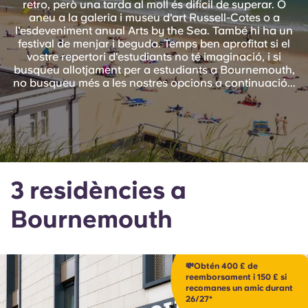
retro, però una tarda al moll és difícil de superar. O
English (GB)
Selecciona un país
aneu a la galeria i museu d'art Russell-Cotes o a
Reserva ara
l'esdeveniment anual Arts by the Sea. També hi ha un
Selecciona una ciutat
festival de menjar i beguda. Temps ben aprofitat si el
English (US)
vostre repertori d'estudiants no té imaginació, i si
Selecciona una residència
busqueu allotjament per a estudiants a Bournemouth,
no busqueu més a les nostres opcions a continuació...
Chinese
Inicia la sessió
Español
Català
3 residències a
Deutsch
Bournemouth
Italian
💸Obtén 400 £ de
French
reemborsament i 150 £ si
recomanes un amic durant
26/27*