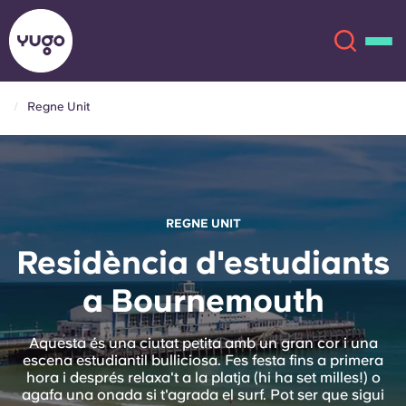
Regne Unit
Sobre
English (GB)
English (US)
Ubicacions
REGNE UNIT
Chinese
Español
Més
Residència d'estudiants
a Bournemouth
Català
Deutsch
Italian
French
Aquesta és una ciutat petita amb un gran cor i una
escena estudiantil bulliciosa. Fes festa fins a primera
Compte
Llengua
hora i després relaxa't a la platja (hi ha set milles!) o
Portuguese
agafa una onada si t'agrada el surf. Pot ser que sigui