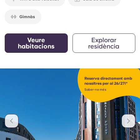
Gimnàs
Veure
Explorar
habitacions
residència
Reserva directament amb
nosaltres per al 26/27!*
Saber-ne més