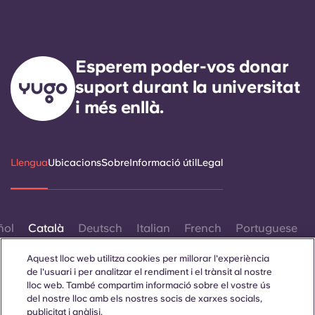
Esperem poder-vos donar
suport durant la universitat
i més enllà.
Llengua
Ubicacions
Sobre
Informació útil
Legal
ñol
Català
Deutsch
Italian
French
Portuguese
Aquest lloc web utilitza cookies per millorar l'experiència
de l'usuari i per analitzar el rendiment i el trànsit al nostre
lloc web. També compartim informació sobre el vostre ús
del nostre lloc amb els nostres socis de xarxes socials,
publicitat i anàlisi.