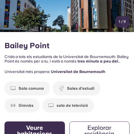
1
/
9
Bailey Point
Crida a tots els estudiants de la Universitat de Bournemouth: Bailey
Point és només per a tu. I està a només
tres minuts a peu del
campus de Lansdowne
i
a 14 minuts de Talbot
amb autobús, així
que arribar a les classes és ràpid i còmode!
Universitat més propera:
Universitat de Bournemouth
Sala comuna
Sales d'estudi
Gimnàs
sala de televisió
Veure
Explorar
habitacions
residència