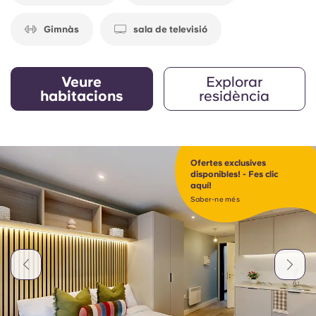
Gimnàs
sala de televisió
Veure
Explorar
habitacions
residència
Ofertes exclusives
disponibles! - Fes clic
aquí!
Saber-ne més