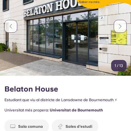
Saber-ne més
Portuguese
1
/
13
Belaton House
Estudiant que viu al districte de Lansdowne de Bournemouth ⚡
Universitat més propera:
Universitat de Bournemouth
Sala comuna
Sales d'estudi