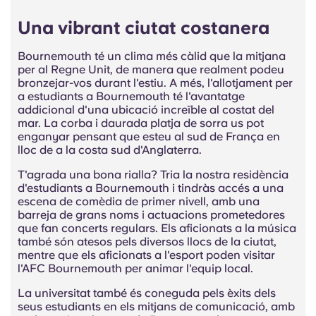
Una vibrant ciutat costanera
Bournemouth té un clima més càlid que la mitjana
per al Regne Unit, de manera que realment podeu
bronzejar-vos durant l'estiu. A més, l'allotjament per
a estudiants a Bournemouth té l'avantatge
addicional d'una ubicació increïble al costat del
mar. La corba i daurada platja de sorra us pot
enganyar pensant que esteu al sud de França en
lloc de a la costa sud d'Anglaterra.
T'agrada una bona rialla? Tria la nostra residència
d'estudiants a Bournemouth i tindràs accés a una
escena de comèdia de primer nivell, amb una
barreja de grans noms i actuacions prometedores
que fan concerts regulars. Els aficionats a la música
també són atesos pels diversos llocs de la ciutat,
mentre que els aficionats a l'esport poden visitar
l'AFC Bournemouth per animar l'equip local.
La universitat també és coneguda pels èxits dels
seus estudiants en els mitjans de comunicació, amb