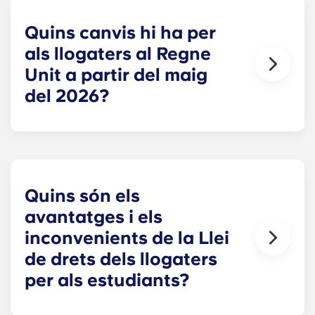
Quins canvis hi ha per
als llogaters al Regne
Unit a partir del maig
del 2026?
1
A partir de l'
de maig de 2026, els llogaters
privats guanyen:
Arrendaments periòdics renovables (sense
data de finalització fixa)
Quins són els
Abolició dels desnonaments sense culpa
Increments de lloguer limitats a una vegada
avantatges i els
a l'any, amb dret a impugnar-los
inconvenients de la Llei
Prohibició de pujar a les sales
Prohibició d'exigir més d'un mes de lloguer
de drets dels llogaters
per avançat
Prohibició de la discriminació
per als estudiants?
Dret a sol·licitar una mascota
Pros