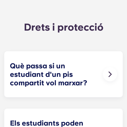
Drets i protecció
Què passa si un
estudiant d'un pis
compartit vol marxar?
En un pis de lloguer conjunt (la majoria de les
HMO per a estudiants):
La marxa d'un inquilí sol acabar amb tot el
lloguer
Els estudiants poden
Tots els inquilins han d'estar d'acord