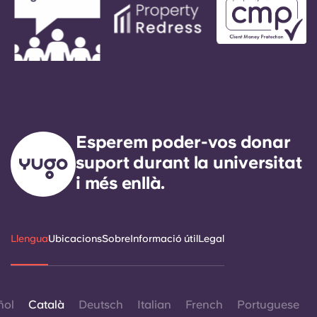
Esperem poder-vos donar
suport durant la universitat
i més enllà.
Llengua
Ubicacions
Sobre
Informació útil
Legal
ñol
Català
Deutsch
Italian
French
Portuguese