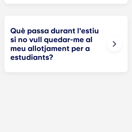
La Llei dels Drets dels Llogaters no crea un dret
automàtic a canviar d'inquilí. La substitució
dependrà del propietari i de l'agent immobiliari.
Què passa durant l'estiu
si no vull quedar-me al
meu allotjament per a
estudiants?
Si us han donat un lloguer periòdic i/o esteu en
un HMO o un lloguer petit, podeu avisar amb dos
mesos d'antelació que finalitza la data de
venciment del lloguer i marxar.
Si esteu en una residència universitària o en un
allotjament per a estudiants construït
expressament, el vostre contracte serà de durada
determinada; heu de marxar al final d'aquest
període.