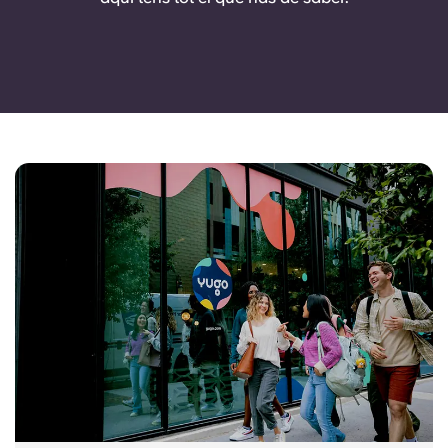
English (GB)
Selecciona un país
Reserva ara
Selecciona una ciutat
English (US)
Selecciona una residència
Chinese
Inicia la sessió
Español
Català
Deutsch
Italian
French