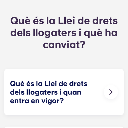
Què és la Llei de drets
dels llogaters i què ha
canviat?
Què és la Llei de drets
dels llogaters i quan
entra en vigor?
La Llei de drets dels llogaters (RRA) és una
reforma important en el lloguer privat a
de
Anglaterra. Va entrar en vigor l'1
maig de 2026.