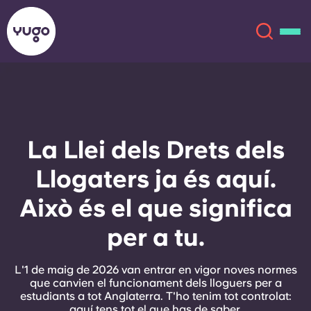
Sobre
English (GB)
La Llei dels Drets dels
English (US)
Ubicacions
Llogaters ja és aquí.
Chinese
Español
Més
Això és el que significa
Català
Deutsch
per a tu.
Italian
French
L'1 de maig de 2026 van entrar en vigor noves normes
que canvien el funcionament dels lloguers per a
Compte
Llengua
estudiants a tot Anglaterra. T'ho tenim tot controlat:
Portuguese
aquí tens tot el que has de saber.