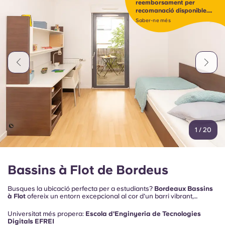
reemborsament per
Portuguese
recomanació disponible.
Fes clic per descobrir-ho
Saber-ne més
1
/
20
Bassins à Flot de Bordeus
Busques la ubicació perfecta per a estudiants?
Bordeaux Bassins
à Flot
ofereix un entorn excepcional al cor d'un barri vibrant,
combinant un estil de vida inspirador amb serveis dissenyats per a
la comoditat i el benestar. Apartaments moderns, un ambient animat
Universitat més propera:
Escola d'Enginyeria de Tecnologies
i un accés fàcil a la ciutat el converteixen en un lloc ideal per viure i
Digitals EFREI