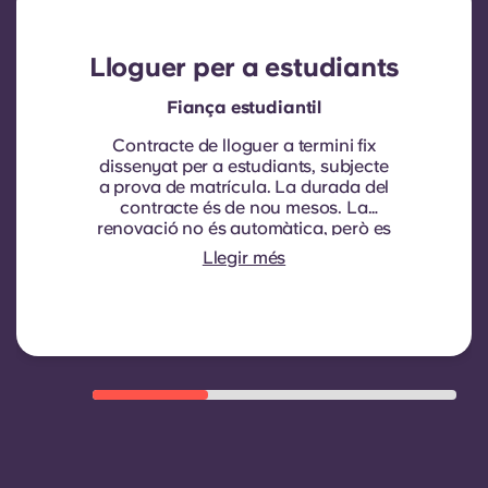
Lloguer per a estudiants
Fiança estudiantil
Contracte de lloguer a termini fix
dissenyat per a estudiants, subjecte
a prova de matrícula.
La durada del
contracte és de nou mesos. La
renovació no és automàtica, però es
pot oferir mitjançant un nou
Llegir més
contracte, subjecte a criteris
d'elegibilitat com ara un bon
historial de pagaments, un
comportament compliant i
disponibilitat d'habitacions.