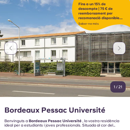
Fins a un 15% de
descompte | 75 € de
reemborsament per
recomanació disponible.
Fes clic per descobrir-ho
Saber-ne més
1
/
21
Bordeaux Pessac Université
Benvinguts a
Bordeaux Pessac Université
, la vostra residència
ideal per a estudiants i joves professionals. Situada al cor del
districte universitari, la nostra residència es troba a 5 minuts a peu