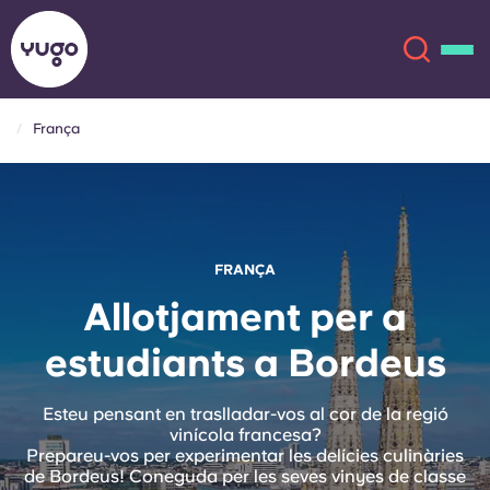
França
Sobre
English (GB)
English (US)
Ubicacions
FRANÇA
Chinese
Español
Més
Allotjament per a
estudiants a Bordeus
Català
Deutsch
Italian
French
Esteu pensant en traslladar-vos al cor de la regió
vinícola francesa?
Compte
Llengua
Prepareu-vos per experimentar les delícies culinàries
Portuguese
de Bordeus! Coneguda per les seves vinyes de classe