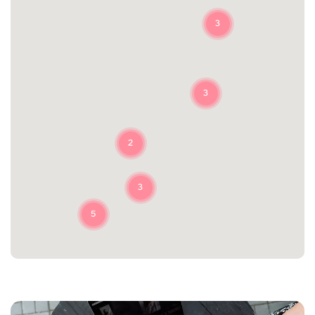
3
3
2
3
5