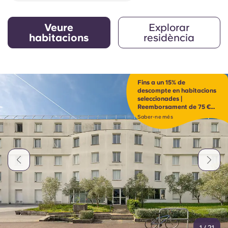
Veure
Explorar
habitacions
residència
Fins a un 15% de
descompte en habitacions
seleccionades |
Reemborsament de 75 €
per recomanació
Saber-ne més
disponible. Fes clic per
descobrir-ho.
1
/
21