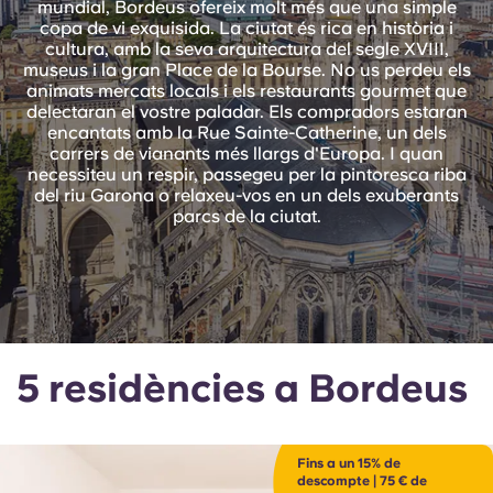
mundial, Bordeus ofereix molt més que una simple
English (GB)
Selecciona un país
copa de vi exquisida. La ciutat és rica en història i
Reserva ara
cultura, amb la seva arquitectura del segle XVIII,
Selecciona una ciutat
museus i la gran Place de la Bourse. No us perdeu els
English (US)
animats mercats locals i els restaurants gourmet que
Selecciona una residència
delectaran el vostre paladar. Els compradors estaran
encantats amb la Rue Sainte-Catherine, un dels
Chinese
carrers de vianants més llargs d'Europa. I quan
Inicia la sessió
necessiteu un respir, passegeu per la pintoresca riba
del riu Garona o relaxeu-vos en un dels exuberants
Español
parcs de la ciutat.
Català
Deutsch
5 residències a Bordeus
Italian
French
Fins a un 15% de
descompte | 75 € de