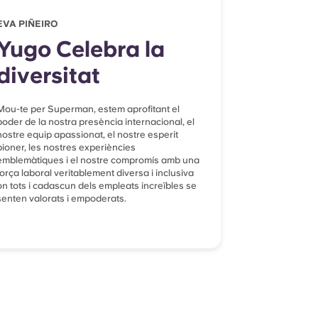
EVA PIÑEIRO
Yugo Celebra la
diversitat
Mou-te per Superman, estem aprofitant el
poder de la nostra presència internacional, el
nostre equip apassionat, el nostre esperit
pioner, les nostres experiències
emblemàtiques i el nostre compromís amb una
força laboral veritablement diversa i inclusiva
on tots i cadascun dels empleats increïbles se
senten valorats i empoderats.