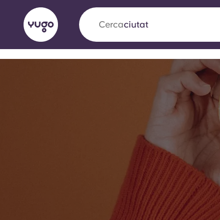
Cerca
camp
English (GB)
English (US)
Sobre
Ubicacions
Més
Portuguese
Yugo x VCARB: Impulsant un
en l'habitatge per a estudian
Yugo La col·laboració pionera de amb VCARB
innovació, l'ambició i els moments inoblidable