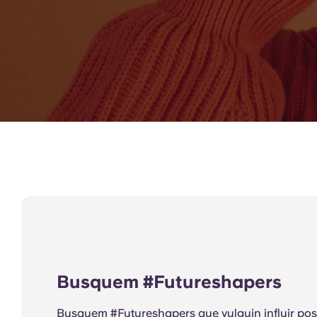
Busquem #Futureshapers
Busquem #Futureshapers que vulguin influir pos