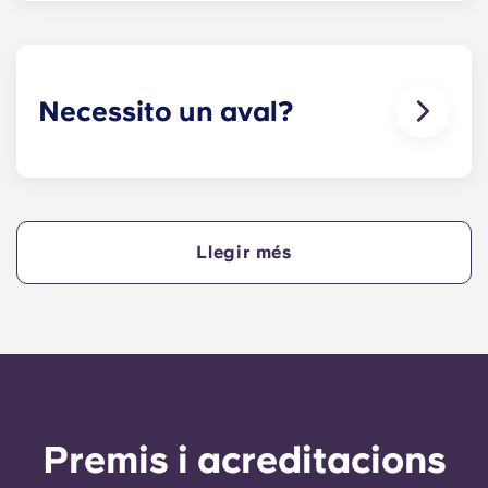
per tenir en compte els altres residents que tenen,
per exemple, al·lèrgies, no permetem l'entrada
d'animals als nostres edificis.
Necessito un aval?
Sí, si feu els pagaments del vostre allotjament a
terminis, necessitareu un avalador per assegurar-
vos que podeu completar els pagaments a temps.
Llegir més
Un avalador assumirà la responsabilitat de fer els
pagaments en nom vostre si no podeu fer-ho, per
qualsevol motiu. Si teniu dificultats per fer un
pagament a terminis, parleu primer amb el nostre
equip d'assistència; el vostre avalador només
s'utilitzarà com a últim recurs.
Premis i acreditacions