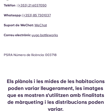
Telèfon
:
(+353) 21 6037050
Whatsapp:
(+353)
85 7301037
Suport de WeChat:
WeChat
Correu electrònic
yugo bottleworks
PSRA Número de llicència: 003718
Els plànols i les mides de les habitacions
poden variar lleugerament, les imatges
que es mostren s'utilitzen amb finalitats
de màrqueting i les distribucions poden
variar.