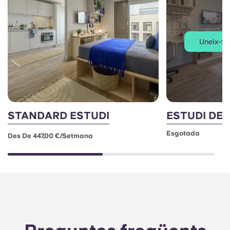
Uneix-te 
STANDARD ESTUDI
ESTUDI DE 
Esgotada
Des De 447,00 €/setmana