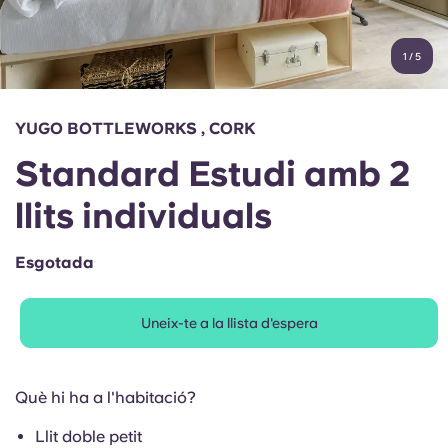
Compte
Llengua
Portuguese
1
/
5
English (GB)
Selecciona un país
Reserva ara
Selecciona una ciutat
English (US)
YUGO BOTTLEWORKS , CORK
Selecciona una residència
Standard Estudi amb 2
Chinese
Inicia la sessió
llits individuals
Español
Esgotada
Català
Uneix-te a la llista d'espera
Deutsch
Italian
Què hi ha a l'habitació?
Llit doble petit