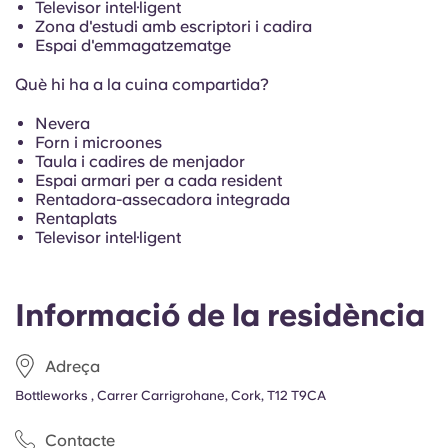
French
Televisor intel·ligent
Zona d'estudi amb escriptori i cadira
Espai d'emmagatzematge
Portuguese
Què hi ha a la cuina compartida?
Nevera
Forn i microones
Taula i cadires de menjador
Espai armari per a cada resident
Rentadora-assecadora integrada
Rentaplats
Televisor intel·ligent
Informació de la residència
Adreça
Bottleworks , Carrer Carrigrohane, Cork, T12 T9CA
Contacte