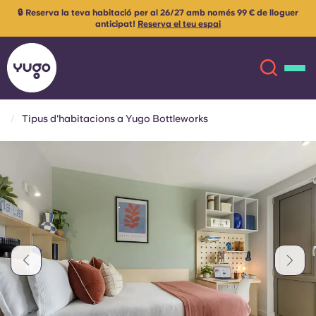
🔒 Reserva la teva habitació per al 26/27 amb només 99 € de lloguer
anticipat!
Reserva el teu espai
Tipus d'habitacions a Yugo Bottleworks
Sobre
English (GB)
English (US)
Ubicacions
Chinese
Español
Més
Català
Deutsch
Italian
French