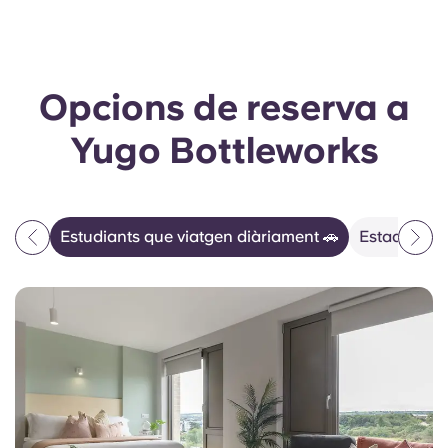
Opcions de reserva a
Yugo Bottleworks
Estudiants que viatgen diàriament 🚗
Estades d'e