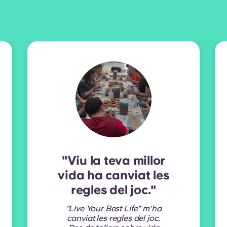
"Viu la teva millor
vida ha canviat les
regles del joc."
"Live Your Best Life" m'ha
canviat les regles del joc.