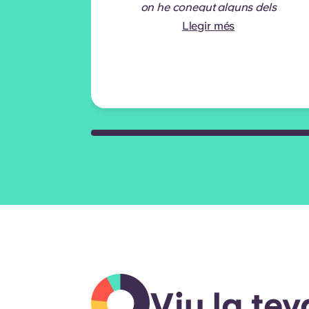
on he conegut alguns dels
meus amics més propers.
Llegir més
No és només un lloc per
viure, és on passen els
millors records!
- EUA
Viu la tev