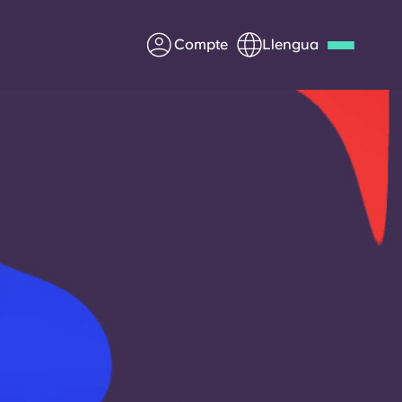
Compte
Llengua
Deutsch
Italian
French
Apply Now
Col·laborar amb Yugo
ents
Informació per a pares
Poseu-vos en contacte