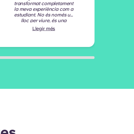
transformat completament
prof
la meva experiència com a
sign
estudiant. No és només un
Són
lloc per viure, és una
comunitat molt unida on
Llegir més
imp
tothom es cuida els uns als
la 
altres.
- Emirats Àrabs
se
Units
res