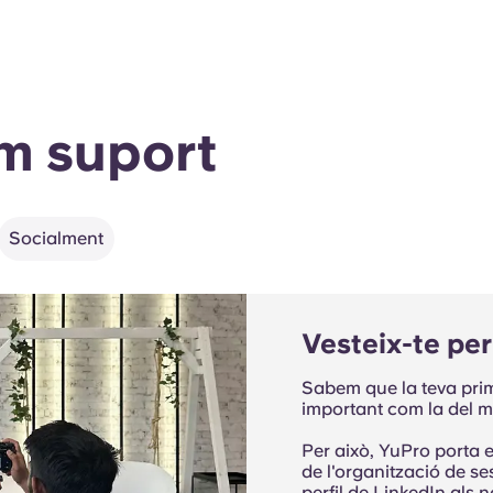
m suport
Socialment
Vesteix-te per
Sabem que la teva prim
important com la del m
Per això, YuPro porta e
de l'organització de se
perfil de LinkedIn als no