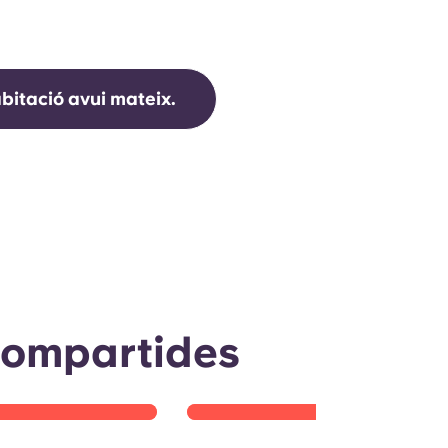
bitació avui mateix.
mbolicat 🏁✨
Setembre a les Yugo
Espanya 🎉
.. el 2025 es va centrar
a VCARB directament als
Diversió, amistats i experiències que fan