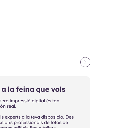
 a la feina que vols
era impressió digital és tan
ón real.
ls experts a la teva disposició. Des
ssions professionals de fotos de
stres edificis fins a tallers