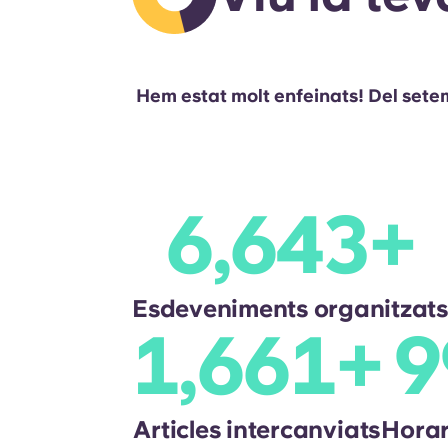
Hem estat molt enfeinats! Del sete
7,053
+
Esdeveniments organitzats
1,764
+
1
Articles intercanviats
Hor