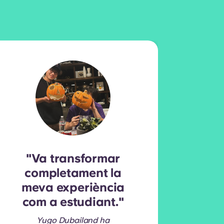
"Va transformar
completament la
s
meva experiència
m
com a estudiant."
O
ap
Yugo Dubailand ha