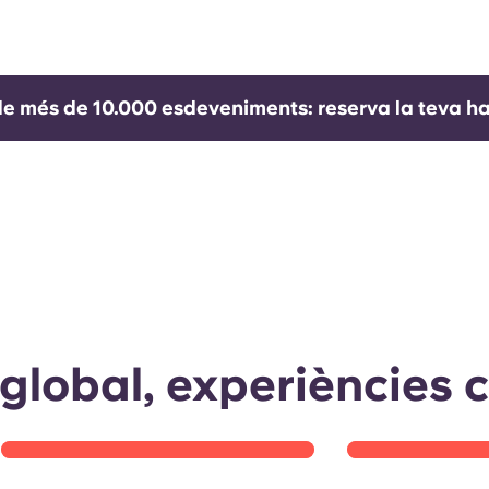
 de més de 10.000 esdeveniments: reserva la teva ha
Estudiants reals. Històries
Yugo 2025 e
reals. 🏡✨
D'Adelaida a Austin.
en portar l'energi
Real Yugo vibracions. 💬 Escolta què diuen