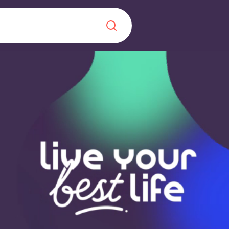
Chinese
Español
Català
Sobre nosaltres
a nova era
ts
Preguntes freqü
 fomenta la
Bloc
s per als estudiants.