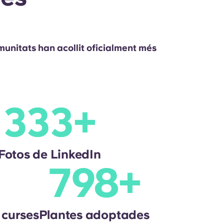
unitats han acollit oficialment més
353
+
Fotos de LinkedIn
+
 de curses