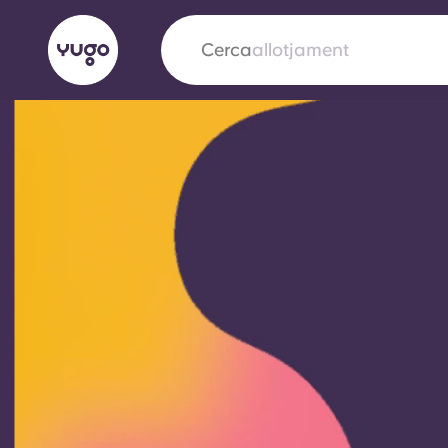
Cerca
ciutat
English (GB)
English (US)
Sobre
Ubicacions
Més
Portuguese
Yugo x VCARB: Impulsant un
en l'habitatge per a estudian
Yugo La col·laboració pionera de amb VCARB
innovació, l'ambició i els moments inoblidable