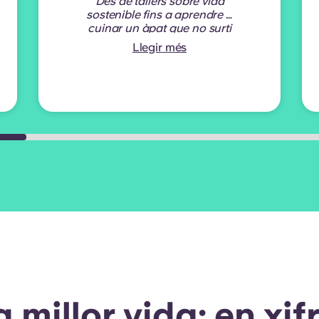
Des de tallers sobre vida
sostenible fins a aprendre a
cuinar un àpat que no surti
del microones, he adquirit
Llegir més
moltes habilitats
pràctiques. A més, les
amistats que he fet pel camí
no tenen preu!
- Irlanda
a millor vida: en xif