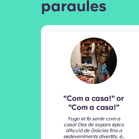
paraules
"Com a casa!" or
"Com a casa!"
Yugo et fa sentir com a
casa! Des de sopars èpics
d'Acció de Gràcies fins a
esdeveniments divertits, és