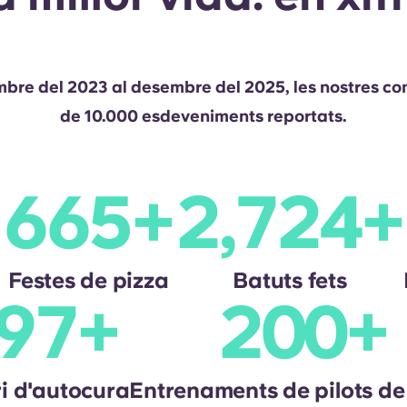
mbre del 2023 al desembre del 2025, les nostres com
de 10.000 esdeveniments reportats.
706
+
2,892
+
Festes de pizza
Batuts fets
,058
+
212
ari d'autocura
Entrenaments de pilots