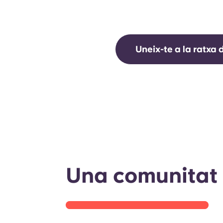
847
+
Plantes adoptades
Uneix-te a la ratxa
Punt de vista: Vius a Yugo
Madrid
Matins tranquils, el teu racó preferit i vistes