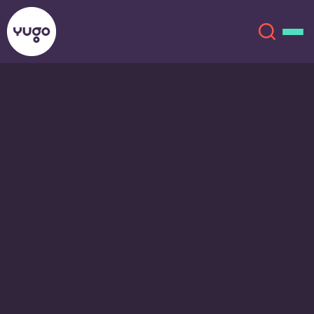
Sobre
English (GB)
English (US)
Ubicacions
Chinese
Español
Més
Català
Deutsch
Italian
French
Compte
Llengua
Portuguese