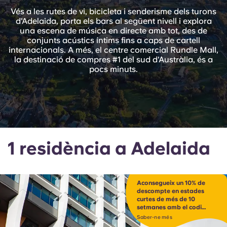
English (GB)
Selecciona un país
Vés a les rutes de vi, bicicleta i senderisme dels turons
Reserva ara
d'Adelaida, porta els bars al següent nivell i explora
Selecciona una ciutat
una escena de música en directe amb tot, des de
English (US)
conjunts acústics íntims fins a caps de cartell
Selecciona una residència
internacionals. A més, el centre comercial Rundle Mall,
la destinació de compres #1 del sud d'Austràlia, és a
Chinese
pocs minuts.
Inicia la sessió
Español
Català
1 residència a Adelaida
Deutsch
Italian
Aconsegueix un 10% de
descompte en estades
curtes de més de 10
French
setmanes amb el codi
SHORT10*
Saber-ne més