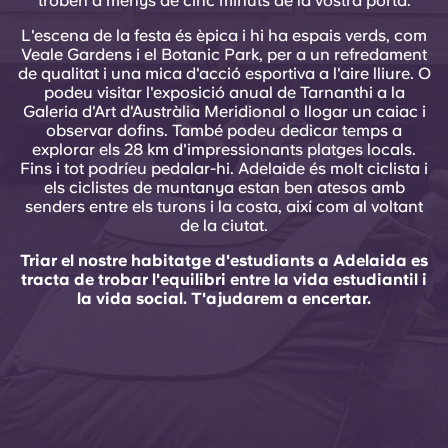
troben a menys de cinc minuts de la vostra porta.
L'escena de la festa és èpica i hi ha espais verds, com
Veale Gardens i el Botanic Park, per a un refredament
de qualitat i una mica d'acció esportiva a l'aire lliure. O
podeu visitar l'exposició anual de Tarnanthi a la
Galeria d'Art d'Austràlia Meridional o llogar un caiac i
observar dofins. També podeu dedicar temps a
explorar els 28 km d'impressionants platges locals.
Fins i tot podríeu pedalar-hi. Adelaide és molt ciclista i
els ciclistes de muntanya estan ben atesos amb
senders entre els turons i la costa, així com al voltant
de la ciutat.
Triar el nostre habitatge d'estudiants a Adelaida es
tracta de trobar l'equilibri entre la vida estudiantil i
la vida social. T'ajudarem a encertar.