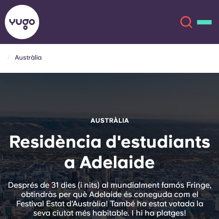
Austràlia
Sobre
English (GB)
English (US)
Ubicacions
AUSTRÀLIA
Chinese
Español
Més
Residència d'estudiants
a Adelaide
Català
Deutsch
Italian
French
Després de 31 dies (i nits) al mundialment famós Fringe,
obtindràs per què Adelaide és coneguda com el
Compte
Llengua
Festival Estat d'Austràlia! També ha estat votada la
Portuguese
seva ciutat més habitable. I hi ha platges!