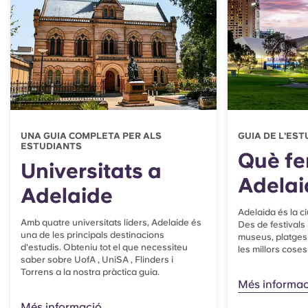
UNA GUIA COMPLETA PER ALS
GUIA DE L'ES
ESTUDIANTS
Què fe
Universitats a
Adelai
Adelaide
Adelaida és la ciu
Amb quatre universitats líders, Adelaide és
Des de festivals 
una de les principals destinacions
museus, platges 
d'estudis. Obteniu tot el que necessiteu
les millors coses 
saber sobre
UofA
,
UniSA
, Flinders i
Torrens a la nostra pràctica guia.
Més informac
Més informació