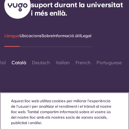
suport durant la universitat
i més enllà.
Llengua
Ubicacions
Sobre
Informació útil
Legal
ñol
Català
Deutsch
Italian
French
Portuguese
Aquest lloc web utilitza cookies per millorar l'experiència
Contacta amb nosaltres
de l'usuari i per analitzar el rendiment i el trànsit al nostre
lloc web. També compartim informació sobre el vostre ús
del nostre lloc amb els nostres socis de xarxes socials,
publicitat i anàlisi.
© 2026. Tots els drets reservats.