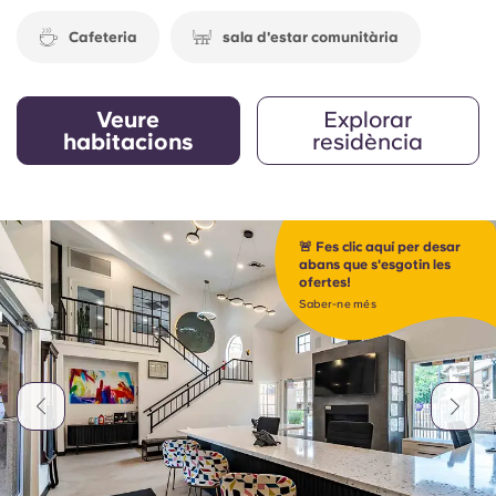
Cafeteria
sala d'estar comunitària
Veure
Explorar
habitacions
residència
🚨 Fes clic aquí per desar
abans que s'esgotin les
ofertes!
Saber-ne més