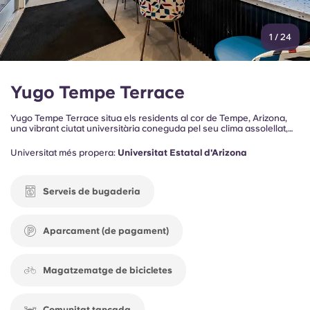
1
/
24
Yugo Tempe Terrace
Yugo Tempe Terrace situa els residents al cor de Tempe, Arizona,
una vibrant ciutat universitària coneguda pel seu clima assolellat,
l'ambient enèrgic i el fàcil accés a la Universitat Estatal d'Arizona.
Envoltada de restaurants locals, entreteniment i activitats
Universitat més propera:
Universitat Estatal d'Arizona
recreatives a l'aire lliure, la comunitat ofereix un estil de vida
connectat dissenyat per a estudiants i joves professionals.
Serveis de bugaderia
Aparcament (de pagament)
Magatzematge de bicicletes
Comunitat tancada