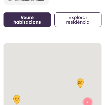
Veure
Explorar
habitacions
residència
2