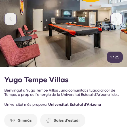
Portuguese
1
/
25
Yugo Tempe Villas
Benvingut a Yugo Tempe Villas , una comunitat situada al cor de
Tempe, a prop de l'energia de la Universitat Estatal d'Arizona i de
l'entorn pintoresc del llac Tempe Town. Amb parcs, entreteniment,
restaurants i activitats recreatives a l'aire lliure propers, els
Universitat més propera:
Universitat Estatal d'Arizona
residents poden gaudir d'un estil de vida connectat dissenyat tant
per a la relaxació com per a la comoditat.
Gimnàs
Sales d'estudi