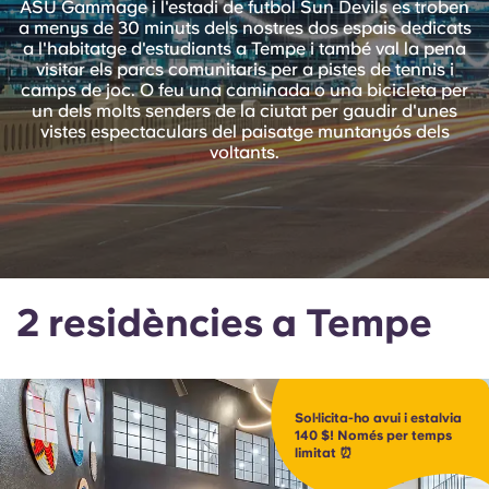
ASU Gammage i l'estadi de futbol Sun Devils es troben
English (GB)
Selecciona un país
a menys de 30 minuts dels nostres dos espais dedicats
Reserva ara
a l'habitatge d'estudiants a Tempe i també val la pena
Selecciona una ciutat
visitar els parcs comunitaris per a pistes de tennis i
English (US)
camps de joc. O feu una caminada o una bicicleta per
Selecciona una residència
un dels molts senders de la ciutat per gaudir d'unes
vistes espectaculars del paisatge muntanyós dels
Chinese
voltants.
Inicia la sessió
Español
Català
2 residències a Tempe
Deutsch
Italian
Sol·licita-ho avui i estalvia
140 $! Només per temps
French
limitat ⏰