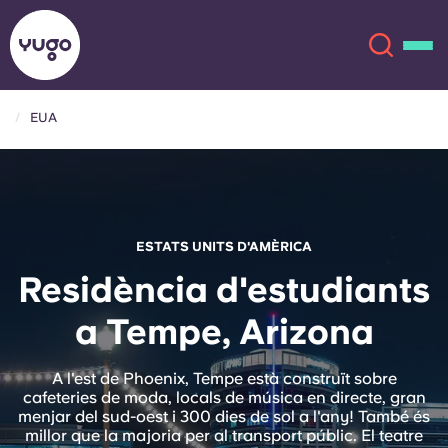
EUA
Sobre
English (GB)
English (US)
Ubicacions
ESTATS UNITS D'AMÈRICA
Chinese
Español
Més
Residència d'estudiants
a Tempe, Arizona
Català
Deutsch
Italian
French
A l'est de Phoenix, Tempe està construït sobre
cafeteries de moda, locals de música en directe, gran
Compte
Llengua
menjar del sud-oest i 300 dies de sol a l'any! També és
Portuguese
millor que la majoria per al transport públic. El teatre