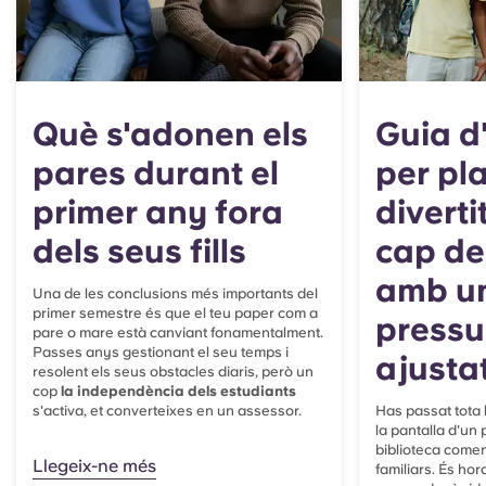
Què s'adonen els
Guia d
pares durant el
per pla
primer any fora
diverti
dels seus fills
cap d
amb u
Una de les conclusions més importants del
primer semestre és que el teu paper com a
pressu
pare o mare està canviant fonamentalment.
Passes anys gestionant el seu temps i
ajusta
resolent els seus obstacles diaris, però un
cop
la independència dels estudiants
s'activa, et converteixes en un assessor.
Has passat tota 
la pantalla d'un 
biblioteca come
Llegeix-ne més
familiars. És hor