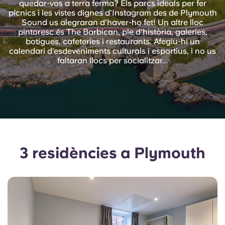
quedar-vos a terra ferma? Els parcs ideals per fer
English (GB)
Selecciona un país
pícnics i les vistes dignes d'Instagram des de Plymouth
Reserva ara
Sound us alegraran d'haver-ho fet! Un altre lloc
Selecciona una ciutat
pintoresc és The Barbican, ple d'història, galeries,
English (US)
botigues, cafeteries i restaurants. Afegiu-hi un
Selecciona una residència
calendari d'esdeveniments culturals i esportius, i no us
faltaran llocs per socialitzar...
Chinese
Inicia la sessió
Español
Català
Deutsch
3 residències a Plymouth
Italian
French