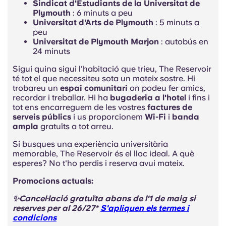
Sindicat d'Estudiants de la Universitat de
Plymouth
: 6 minuts a peu
Universitat d'Arts de Plymouth
: 5 minuts a
peu
Universitat de Plymouth Marjon
: autobús en
24 minuts
Sigui quina sigui l'habitació que trieu, The Reservoir
té tot el que necessiteu sota un mateix sostre. Hi
trobareu un
espai comunitari
on podeu fer amics,
recordar i treballar. Hi ha
bugaderia a l'hotel
i fins i
tot ens encarreguem de les vostres
factures de
serveis públics
i us proporcionem
Wi-Fi
i
banda
ampla
gratuïts a tot arreu.
Si busques una experiència universitària
memorable,
The Reservoir
és el lloc ideal. A què
esperes? No t'ho perdis i reserva avui mateix.
Promocions actuals:
✨Cancel·lació gratuïta abans de l'1 de maig
si
reserves per al 26/27*
S'apliquen els termes i
condicions