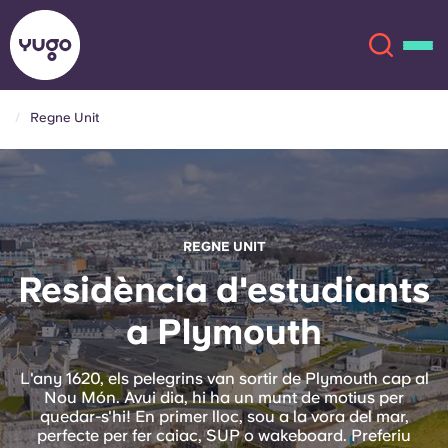
Regne Unit
Sobre
English (GB)
English (US)
Ubicacions
REGNE UNIT
Chinese
Español
Més
Residència d'estudiants
a Plymouth
Català
Deutsch
Italian
French
L'any 1620, els pelegrins van sortir de Plymouth cap al
Nou Món. Avui dia, hi ha un munt de motius per
Compte
Llengua
quedar-s'hi! En primer lloc, sou a la vora del mar,
Portuguese
perfecte per fer caiac, SUP o wakeboard. Preferiu