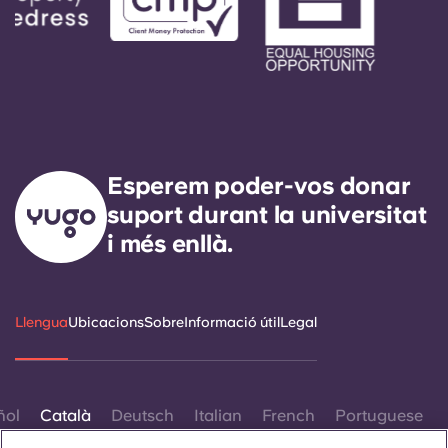
Esperem poder-vos donar
suport durant la universitat
i més enllà.
Llengua
Ubicacions
Sobre
Informació útil
Legal
ñol
Català
Deutsch
Italian
French
Portuguese