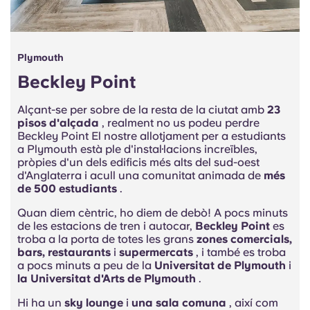
Plymouth
Beckley Point
Alçant-se per sobre de la resta de la ciutat amb
23
pisos d'alçada
, realment no us podeu perdre
Beckley Point El nostre allotjament per a estudiants
a Plymouth està ple d'instal·lacions increïbles,
pròpies d'un dels edificis més alts del sud-oest
d'Anglaterra i acull una comunitat animada de
més
de 500 estudiants
.
Quan diem cèntric, ho diem de debò! A pocs minuts
de les estacions de tren i autocar,
Beckley Point
es
troba a la porta de totes les grans
zones comercials,
bars, restaurants
i
supermercats
, i també es troba
a pocs minuts a peu de la
Universitat de Plymouth
i
la Universitat d'Arts de Plymouth
.
Hi ha un
sky lounge
i
una sala comuna
, així com