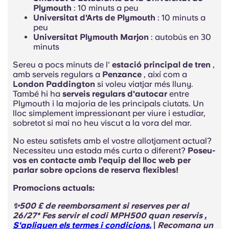
Plymouth
: 10 minuts a peu
Universitat d'Arts de Plymouth
: 10 minuts a
peu
Universitat Plymouth Marjon
: autobús en 30
minuts
Sereu a pocs minuts de l'
estació principal de tren
,
amb serveis regulars a
Penzance
, així com a
London Paddington
si voleu viatjar més lluny.
També hi ha
serveis regulars d'autocar
entre
Plymouth i la majoria de les principals ciutats. Un
lloc simplement impressionant per viure i estudiar,
sobretot si mai no heu viscut a la vora del mar.
No esteu satisfets amb el vostre allotjament actual?
Necessiteu una estada més curta o diferent?
Poseu-
vos en contacte amb l'equip del lloc web per
parlar sobre opcions de reserva flexibles!
Promocions actuals:
✨500 £ de reemborsament si reserves per al
26/27* Fes servir el codi
MPH500 quan
reservis
.
S'apliquen els termes i condicions.
|
Recomana un