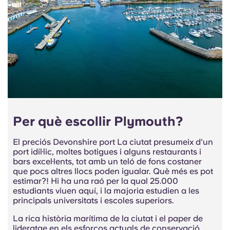
Per què escollir Plymouth?
El preciós Devonshire port La ciutat presumeix d'un
port idíl·lic, moltes botigues i alguns restaurants i
bars excel·lents, tot amb un teló de fons costaner
que pocs altres llocs poden igualar. Què més es pot
estimar?! Hi ha una raó per la qual 25.000
estudiants viuen aquí, i la majoria estudien a les
principals universitats i escoles superiors.
La rica història marítima de la ciutat i el paper de
lideratge en els esforços actuals de conservació