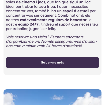
sales
de cinema
i
jocs,
que fan que sigui un lloc
ideal per trobar la teva tribu. I quan necessiteu
concentrar-vos, també hi ha un
espai d'estudi
per
concentrar-vos seriosament. Combinat amb els
nostres
esdeveniments regulars de benestar
i el
nostre
equip 24/7
, tindreu el suport que necessiteu
per treballar, jugar i ser feliç.
Vols reservar una visita? Estarem encantats
d'organitzar-ne un! Només assegureu-vos d'avisar-
nos com a mínim amb 24 hores d'antelació.
Saber-ne més