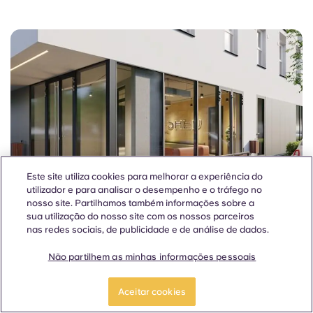
Este site utiliza cookies para melhorar a experiência do
utilizador e para analisar o desempenho e o tráfego no
nosso site. Partilhamos também informações sobre a
sua utilização do nosso site com os nossos parceiros
nas redes sociais, de publicidade e de análise de dados.
Global | 2025
Não partilhem as minhas informações pessoais
Yugo expande a sua presença
na Polónia com dois imóveis de
Aceitar cookies