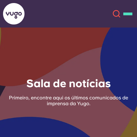
Sobre
English (GB)
English (US)
Localizações
Sala de notícias
Chinese
Español
Mais
Primeiro, encontre aqui os últimos comunicados de
Català
Deutsch
imprensa da Yugo.
Italian
French
Conta
Língua
Portuguese