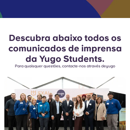
English (GB)
Selecione um país
Reservar agora
Selecione uma cidade
English (US)
Selecione uma residência
Descubra abaixo todos os
Chinese
Iniciar sessão
comunicados de imprensa
Español
da Yugo Students.
Para quaisquer questões, contacte-nos através deyugo
Català
Deutsch
Italian
French