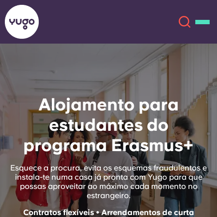
Sobre
English (GB)
Alojamento para
English (US)
Localizações
estudantes do
Chinese
Español
Mais
programa Erasmus+
Català
Deutsch
Esquece a procura, evita os esquemas fraudulentos e
instala-te numa casa já pronta com Yugo para que
Italian
French
possas aproveitar ao máximo cada momento no
estrangeiro.
Conta
Língua
Portuguese
Contratos flexíveis • Arrendamentos de curta