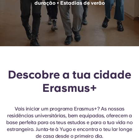
duração • Estadias de verão
English (GB)
Selecione um país
Reservar agora
Selecione uma cidade
English (US)
Selecione uma residência
Chinese
Iniciar sessão
Español
Descobre a tua cidade
Català
Erasmus+
Deutsch
Italian
Vais iniciar um programa Erasmus+? As nossas
residências universitárias, bem equipadas, oferecem a
base perfeita para os teus estudos e para a tua vida no
French
estrangeiro. Junta-te à Yugo e encontra o teu lar longe
de casa desde o primeiro dia.