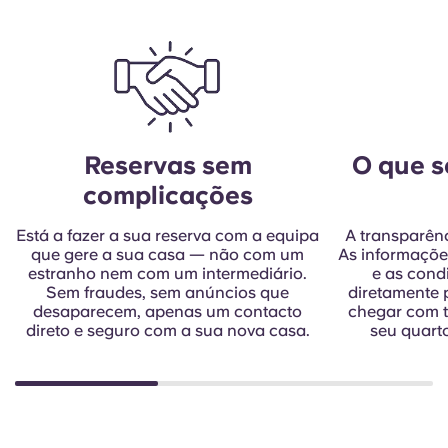
Reservas sem
O que s
complicações
Está a fazer a sua reserva com a equipa
A transparênc
que gere a sua casa — não com um
As informaçõe
estranho nem com um intermediário.
e as cond
Sem fraudes, sem anúncios que
diretamente 
desaparecem, apenas um contacto
chegar com t
direto e seguro com a sua nova casa.
seu quart