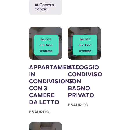
👥 Camera
doppia
Iscriviti
Iscriviti
alla lista
alla lista
d'attesa
d'attesa
APPARTAMENTO
ALLOGGIO
IN
CONDIVISO
CONDIVISIONE
CON
CON 3
BAGNO
CAMERE
PRIVATO
DA LETTO
ESAURITO
ESAURITO