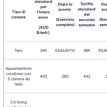
standard
English (GB)
Seleziona un paese
Tariffa
Dopo lo
Do
Prenota ora
per
standard
sconto
sc
Tipo di
l'intero
Seleziona una città
del
English (US)
camera
anno
(Esercizio
(Se
secondo
Seleziona una residenza
completo)
sem
semestre
(AUD
Chinese
$/sett.)
Accedi
Español
Twin
349
ESAURITO
389
ESA
Català
Appartamento
Deutsch
condiviso con
402
282
442
3 camere da
Italian
letto
French
Co-living