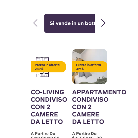
Si vende in un batter d'occhio 🔥
Prezzo in offerta -
Prezzo in offerta -
289 $
319 $
CO-LIVING
APPARTAMENTO
CONDIVISO
CONDIVISO
CON 2
CON 2
CAMERE
CAMERE
DA LETTO
DA LETTO
A Partire Da
A Partire Da