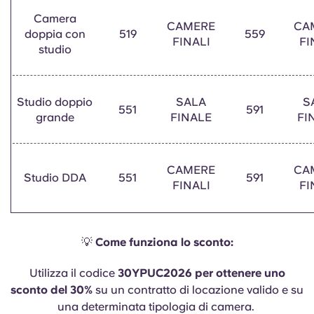
Camera
CAMERE
CA
doppia con
519
559
FINALI
FI
studio
Studio doppio
SALA
S
551
591
grande
FINALE
FI
CAMERE
CA
Studio DDA
551
591
FINALI
FI
💡
Come funziona lo sconto:
Utilizza il codice
30YPUC2026 per ottenere uno
sconto del 30%
su un contratto di locazione valido e su
una determinata tipologia di camera.