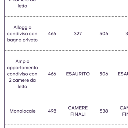
letto
Alloggio
condiviso con
466
327
506
bagno privato
Ampio
appartamento
condiviso con
466
ESAURITO
506
ESA
2 camere da
letto
CAMERE
CA
Monolocale
498
538
FINALI
FI