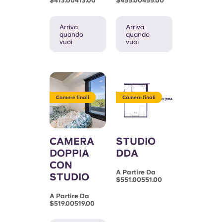
$413.00413.00
$455.00455.00
Arriva
Arriva
quando
quando
vuoi
vuoi
Camere finali
Camere finali
CAMERA
STUDIO
DOPPIA
DDA
CON
A Partire Da
STUDIO
$551.00551.00
A Partire Da
$519.00519.00