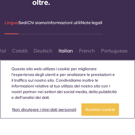
oltre.
Lingua
Sedi
Chi siamo
Informazioni utili
Note legali
ñol
Català
Deutsch
Italian
French
Portuguese
Questo sito web utilizza i cookie per migliorare
l'esperienza degli utenti e per analizzare le prestazioni e
il traffico sul nostro sito. Condividiamo inoltre le
informazioni relative al tuo utilizzo del nostro sito con i
nostri partner nei settori dei social media, della pubblicità
Contattaci
e dell'analisi dei dati.
Non divulgare i miei dati personali
Accetta i cookie
© 2026. Tutti i diritti riservati.
Laddove in questo sito web compaiano termini che indicano
un genere specifico, essi sono intesi come applicabili a tutti,
indipendentemente dal genere.