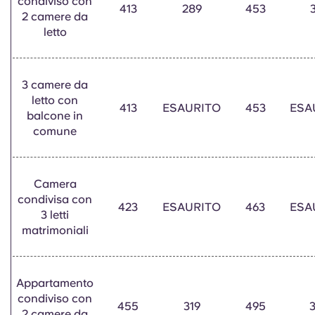
condiviso con
Portuguese
413
289
453
2 camere da
letto
3 camere da
letto con
413
ESAURITO
453
ESA
balcone in
comune
Camera
condivisa con
423
ESAURITO
463
ESA
3 letti
matrimoniali
Appartamento
condiviso con
455
319
495
2 camere da