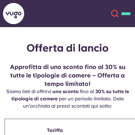
Offerta di lancio
Chi siamo
English (GB)
English (US)
Sedi
Approfitta di uno sconto fino al 30% su
tutte le tipologie di camere – Offerta a
Chinese
Español
Altro
tempo limitato!
Siamo lieti di offrirvi
uno sconto
fino al
30% su tutte le
Català
Deutsch
tipologie di camere
per un periodo limitato. Date
un’occhiata ai prezzi scontati qui sotto:
Italian
French
Account
Lingua
Portuguese
Tariffa