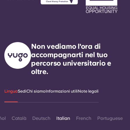
Non vediamo l'ora di
accompagnarti nel tuo
percorso universitario e
oltre.
Lingua
Sedi
Chi siamo
Informazioni utili
Note legali
ñol
Català
Deutsch
Italian
French
Portuguese