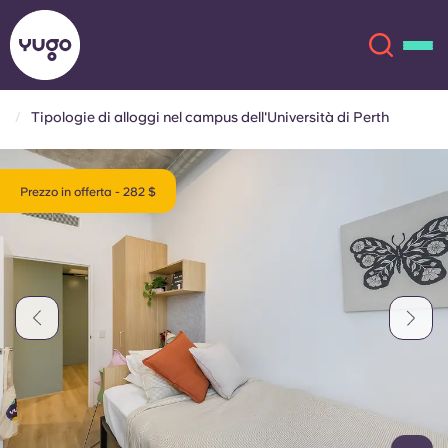
Tipologie di alloggi nel campus dell'Università di Perth
Chi siamo
English (GB)
Prezzo in offerta - 282 $
English (US)
Sedi
Chinese
Español
Altro
Català
Deutsch
Italian
French
Account
Lingua
Portuguese