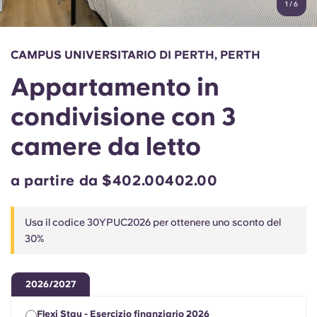
1
/
6
English (GB)
Seleziona un paese
Prenota ora
Seleziona una città
English (US)
CAMPUS UNIVERSITARIO DI PERTH, PERTH
Seleziona una residenza
Appartamento in
Chinese
Accedi
condivisione con 3
Español
camere da letto
Català
a partire da $402.00402.00
Deutsch
Usa il codice 30YPUC2026 per ottenere uno sconto del
30%
Italian
French
2026/2027
Flexi Stay - Esercizio finanziario 2026