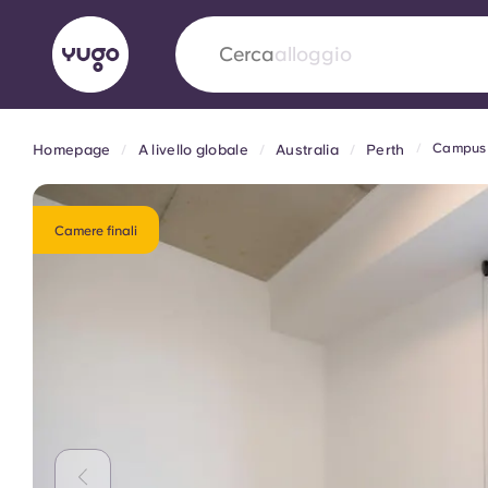
Cerca
alloggio
Campus u
Homepage
A livello globale
Australia
Perth
English (GB)
English (US)
Chi siamo
Sedi
Altro
Portuguese
Camere finali
Yugo VCARB: Verso una nuov
settore Alloggi per Studenti
La partnership pionieristica Yugocon VCARB 
l'innovazione, l'ambizione e momenti indimentic
studenti.