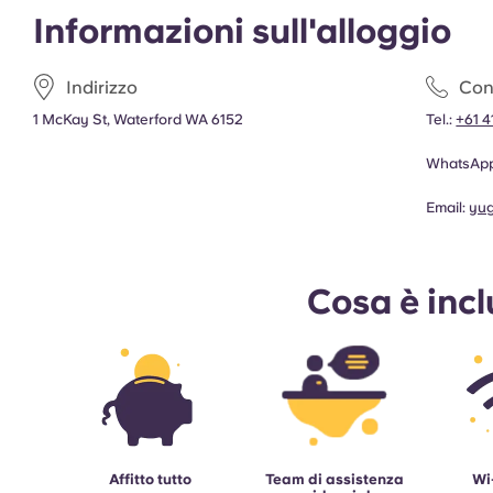
Informazioni sull'alloggio
Indirizzo
Cont
1 McKay St, Waterford WA 6152
Tel.:
+61 4
WhatsAp
Email:
yu
Cosa è inc
Affitto tutto
Team di assistenza
Wi