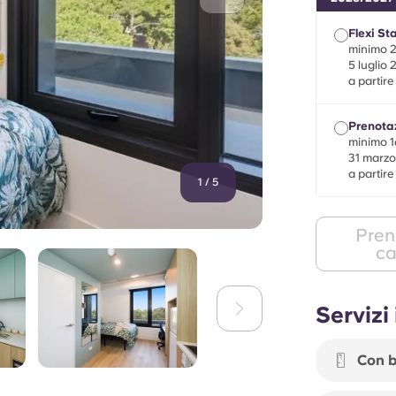
Flexi St
minimo 27
5 luglio
a partir
Prenotaz
minimo 16
31 marz
a partir
1
/
5
Pren
c
Servizi
Con b