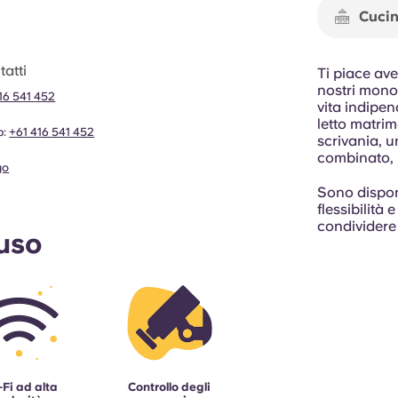
Cucin
atti
Ti piace ave
nostri monol
16 541 452
vita indipe
letto matri
p:
+61 416 541 452
scrivania, 
combinato, 
go
Sono disponi
flessibilità
condividere 
luso
-Fi ad alta
Controllo degli