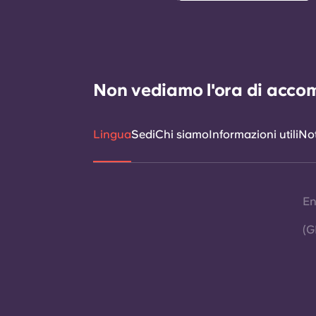
Non vediamo l'ora di accomp
Lingua
Sedi
Chi siamo
Informazioni utili
Not
En
(G