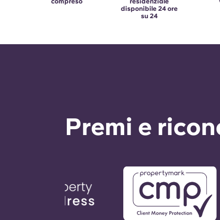
compreso
residenziale
disponibile 24 ore
su 24
Premi e rico