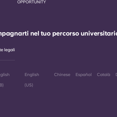
agnarti nel tuo percorso universitario 
e legali
glish
English
Chinese
Español
Català
B)
(US)