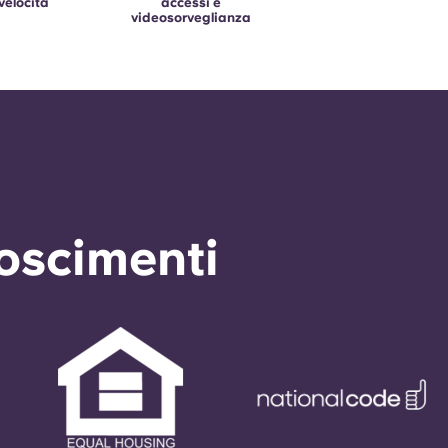
velocità
accessi e
videosorveglianza
noscimenti