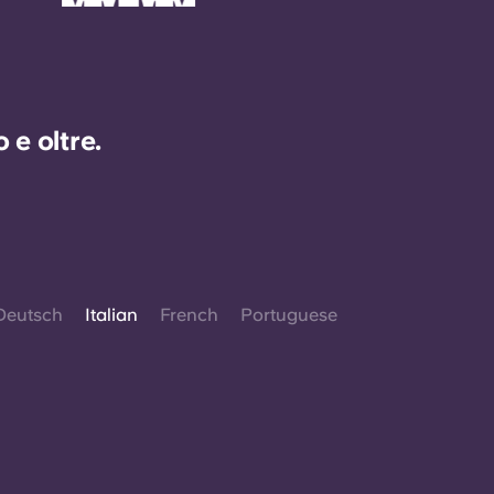
e oltre.
Deutsch
Italian
French
Portuguese