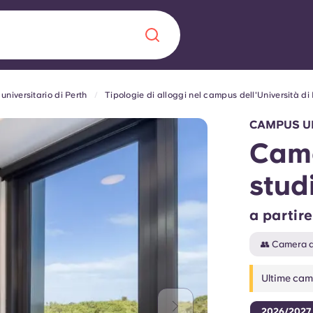
niversitario di Perth
Tipologie di alloggi nel campus dell'Università di
Chinese
Español
Català
CAMPUS UN
Came
stud
Chi siamo
a era nel
a partir
Domande freque
👥 Camera 
alimenta
Ultime came
abili per gli
Blog
2026/2027