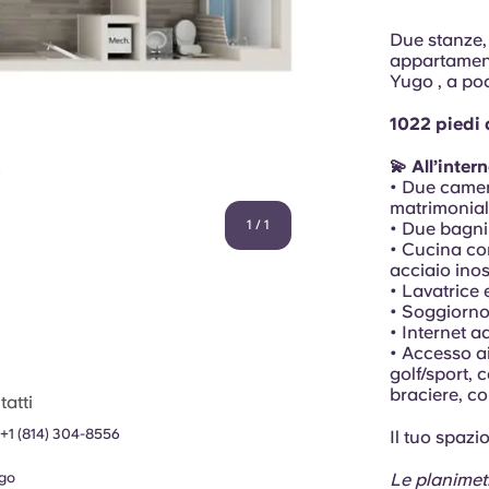
Due stanze, 
appartament
Yugo , a poc
1022 piedi
💫 All’inte
• Due camer
matrimonia
1
/
1
• Due bagni
• Cucina co
acciaio inos
• Lavatrice
• Soggiorn
• Internet a
• Accesso ai 
golf/sport, 
braciere, cor
atti
+1 (814) 304-8556
Il tuo spazi
go
Le planimetr