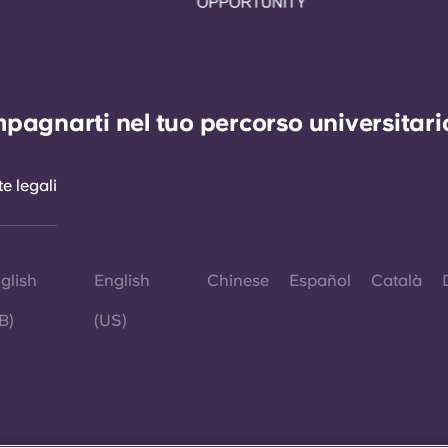
agnarti nel tuo percorso universitario 
e legali
glish
English
Chinese
Español
Català
B)
(US)