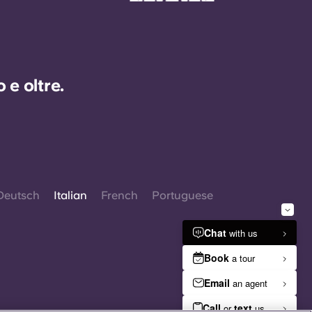
e oltre.
Deutsch
Italian
French
Portuguese