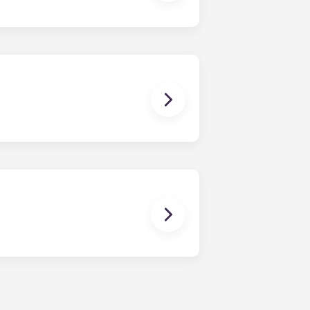
 con due, tre, quattro e cinque
le tue esigenze.
ime e un corredo di mobili nuovo di
ti in posizione centrale, nei pressi
struttura comoda e in posizione
ro di vivere nei nostri