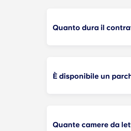
Quanto dura il contra
I nostri contratti di alloggio hanno 
calendario accademico della Penn 
È disponibile un parc
Sì! È disponibile un parcheggio in l
Quante camere da let