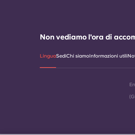
Non vediamo l'ora di accomp
Lingua
Sedi
Chi siamo
Informazioni utili
Not
En
(G