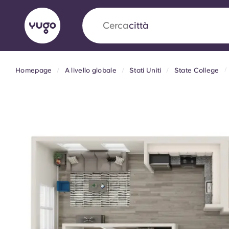
Cerca
città
Homepage
A livello globale
Stati Uniti
State College
English (GB)
English (US)
Chi siamo
Sedi
Altro
Portuguese
Yugo VCARB: Verso una nuov
settore Alloggi per Studenti
La partnership pionieristica Yugocon VCARB 
l'innovazione, l'ambizione e momenti indimentic
studenti.