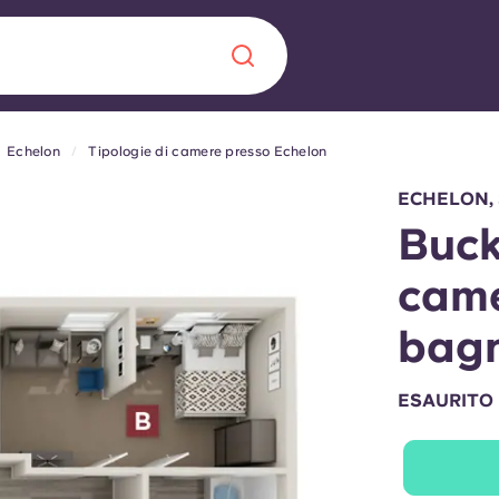
Echelon
Tipologie di camere presso Echelon
Chinese
Español
Català
ECHELON,
Buck
came
Chi siamo
bagn
a era nel
Domande freque
ESAURITO
alimenta
abili per gli
Blog