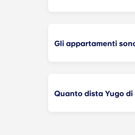
Yugo offre appartamenti con config
camere da letto. Esplora ciascuna de
Gli appartamenti son
Sì! I nostri appartamenti sono comp
zecca e dal design rinnovato in tutt
Quanto dista Yugo di
Yugo a State College mette a dispos
di West College Avenue e a pochi p
centrale che garantisce agli student
appartamenti a State College, in P