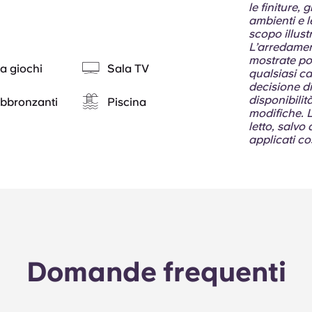
le finiture, g
ambienti e l
scopo illust
L’arredamento
mostrate pot
a giochi
Sala TV
qualsiasi ca
decisione di
disponibilit
abbronzanti
Piscina
modifiche. L
letto, salvo
applicati co
Domande frequenti