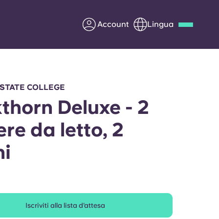
Account
Lingua
Deutsch
Italian
French
Apply Now
 STATE COLLEGE
thorn Deluxe - 2
re da letto, 2
Diventa partner di Yugo
i
nti
Informazioni per i
genitori
Contattaci
Iscriviti alla lista d'attesa