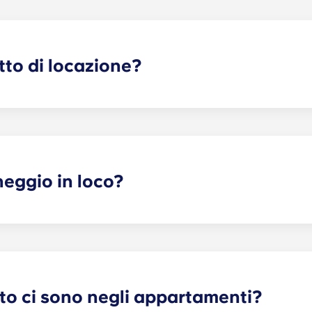
tto di locazione?
inizio prima dell’anno accademico, a partire da agosto e term
State.
heggio in loco?
oco. Potrebbero essere applicate alcune tariffe: contattateci 
to ci sono negli appartamenti?