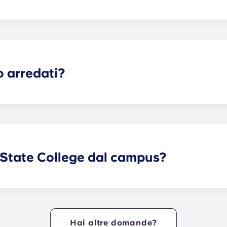
urazioni di tipo monolocale, monolocale con bagno privato,
lle nostre planimetrie per trovare la soluzione perfetta per 
o arredati?
letamente arredati, con finiture interne moderne e nuoviss
e le aree comuni e nelle camere da letto!
 State College dal campus?
izione dei Nittany Lions appartamenti della Penn State situa
assi dal cuore del campus. Yugo a State College offre una 
i della Penn State il massimo della praticità, consentendo lo
ennsylvania, e di raggiungere rapidamente le aule!
Hai altre domande?