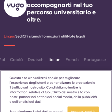
accompagnarti nel tuo
percorso universitario e
oltre.
Lingua
Sedi
Chi siamo
Informazioni utili
Note legali
ñol
Català
Deutsch
Italian
French
Portuguese
Questo sito web utilizza i cookie per migliorare
l'esperienza degli utenti e per analizzare le prestazioni e
il traffico sul nostro sito. Condividiamo inoltre le
informazioni relative al tuo utilizzo del nostro sito con i
Contattaci
nostri partner nei settori dei social media, della pubblicità
e dell'analisi dei dati.
Non divulgare i miei dati personali
Accetta i cookie