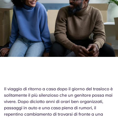
English (GB)
Seleziona un paese
Prenota ora
Seleziona una città
English (US)
Seleziona una residenza
Chinese
Accedi
Español
Català
Deutsch
Il viaggio di ritorno a casa dopo il giorno del trasloco è
Italian
solitamente il più silenzioso che un genitore possa mai
vivere. Dopo diciotto anni di orari ben organizzati,
French
passaggi in auto e una casa piena di rumori, il
repentino cambiamento di trovarsi di fronte a una