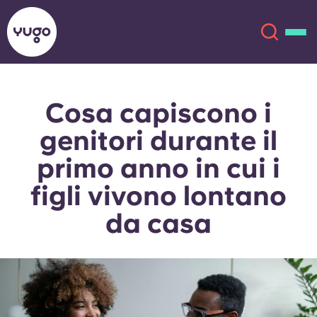
Cosa capiscono i
Chi siamo
English (GB)
genitori durante il
English (US)
Sedi
primo anno in cui i
figli vivono lontano
Chinese
Español
Altro
da casa
Català
Deutsch
Italian
French
Account
Lingua
Portuguese