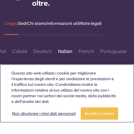
oltre.
Lingua
Sedi
Chi siamo
Informazioni utili
Note legali
ñol
Català
Deutsch
Italian
French
Portuguese
Questo sito web utilizza i cookie per migliorare
l'esperienza degli utenti e per analizzare le prestazioni e
il traffico sul nostro sito. Condividiamo inoltre le
informazioni relative al tuo utilizzo del nostro sito con i
Contattaci
nostri partner nei settori dei social media, della pubblicità
e dell'analisi dei dati.
Candidati ora
Fai un tour
Non divulgare i miei dati personali
Accetta i cookie
© 2026. Tutti i diritti riservati.
Laddove in questo sito web compaiano termini che indicano
un genere specifico, essi sono intesi come applicabili a tutti,
indipendentemente dal genere.