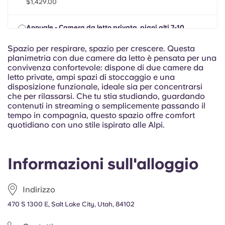
$1,429.00
Portuguese
Annuale - Camera da letto privata, piani alti 7-10
VEN, 14 AGOSTO 2026 - SAB, 31 LUGLIO 2027
$1,474.00
Spazio per respirare, spazio per crescere. Questa
planimetria con due camere da letto è pensata per una
convivenza confortevole: dispone di due camere da
letto private, ampi spazi di stoccaggio e una
disposizione funzionale, ideale sia per concentrarsi
che per rilassarsi. Che tu stia studiando, guardando
contenuti in streaming o semplicemente passando il
tempo in compagnia, questo spazio offre comfort
quotidiano con uno stile ispirato alle Alpi.
Informazioni sull'alloggio
Indirizzo
470 S 1300 E, Salt Lake City, Utah, 84102