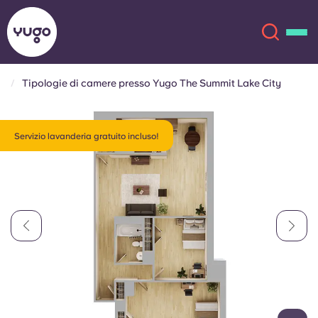
Tipologie di camere presso Yugo The Summit Lake City
Chi siamo
English (GB)
Servizio lavanderia gratuito incluso!
English (US)
Sedi
Chinese
Español
Altro
Català
Deutsch
Italian
French
Account
Lingua
Portuguese