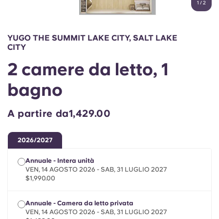
1
/
2
English (GB)
Seleziona un paese
Prenota ora
Seleziona una città
English (US)
YUGO THE SUMMIT LAKE CITY, SALT LAKE
Seleziona una residenza
CITY
Chinese
2 camere da letto, 1
Accedi
bagno
Español
A partire da1,429.00
Català
2026/2027
Deutsch
Annuale - Intera unità
Italian
VEN, 14 AGOSTO 2026 - SAB, 31 LUGLIO 2027
$1,990.00
French
Annuale - Camera da letto privata
VEN, 14 AGOSTO 2026 - SAB, 31 LUGLIO 2027