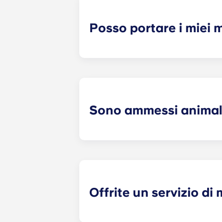
soggiorno, cucina, ecc.). Il nostro 
una data specificata, con un canon
Posso portare i miei m
La maggior parte dei nostri apparta
presenti un materasso, una rete, un
per il soggiorno, quali un divano, de
trasloco!
Sono ammessi animal
Siamo un complesso residenziale che
garantire il comfort e la sicurezza di
Offrite un servizio d
Le richieste di manutenzione non ur