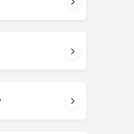
modulo per l’abbinamento dei
alle locazioni esaminerà le tue
stri social media sono un ottimo
tivamente aiutarvi a trovare un
oddisfatte. Qualora dovesse sorgere
luzioni. Tuttavia, non ci assumiamo
nti da o connessi a controversie tra
?
n un contratto di locazione
partamento come avverrebbe in un
i i coinquilini (ad esempio,