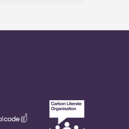
este di manutenzione è di 24 ore
chiamando il numero dell’ufficio. Al
automatiche fornite dal numero
 nostro obiettivo preciso è quello di