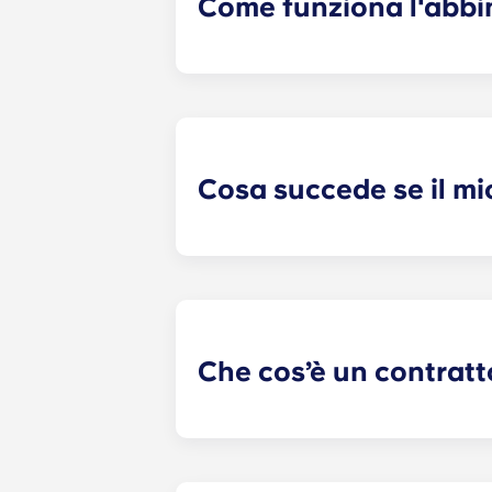
Come funziona l'abbi
Faremo del nostro meglio per trovar
coinquilini fa ora parte della proce
risposte e ti abbinerà ai coinquilini
modo per entrare in contatto con po
Cosa succede se il mi
​Se avete sottoscritto un contratto
coinquilino. Tuttavia, non possiamo
un conflitto, vi preghiamo di contatt
alcuna responsabilità per eventuali 
coinquilini potenziali o già seleziona
Che cos’è un contratt
Il contratto di locazione individuale
individuale, sei responsabile solo 
tipico contratto di locazione congiu