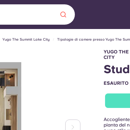
Yugo The Summit Lake City
Tipologie di camere presso Yugo The Sum
Chinese
Español
Català
YUGO THE 
CITY
Stud
ESAURITO
Chi siamo
a era nel
Domande freque
alimenta
abili per gli
Blog
Accogliente,
pianta del 