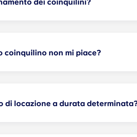
namento dei coinquilini?
ti uno o più coinquilini che soddisfino le tue esigenze. Il 
dura di richiesta. Una volta compilato il modulo, un addetto 
 più adatti in base al profilo che hai selezionato. Anche i no
tenziali coinquilini!
o coinquilino non mi piace?
 di locazione individuale a tempo determinato, possiamo effet
 garantire che tutte le vostre preferenze possano essere s
are l’ufficio locazioni e vi aiuteremo a valutare possibili so
reclami, danni o azioni di qualsiasi natura relativi a, deriva
ti.
o di locazione a durata determinata
 garantisce tranquillità sia ai genitori che agli studenti. Co
dello spazio assegnato al tuo studente, non dell’intero ap
nto. Le aree comuni sono di responsabilità condivisa tra tutt