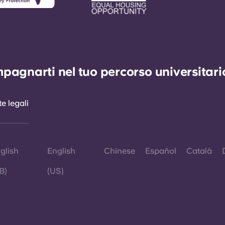
agnarti nel tuo percorso universitario 
e legali
glish
English
Chinese
Español
Català
B)
(US)