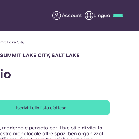
Account
Lingua
mit Lake City
Deutsch
Italian
French
Apply Now
SUMMIT LAKE CITY, SALT LAKE
io
Diventa partner di Yugo
nti
Informazioni per i
Iscriviti alla lista d'attesa
genitori
Contattaci
 moderno e pensato per il tuo stile di vita: la
nostro monolocale offre spazi ben organizzati