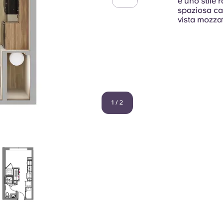
e uno stile 
spaziosa cab
vista mozzafi
1
/
2