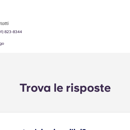
atti
01) 823-8344
go
Trova le risposte