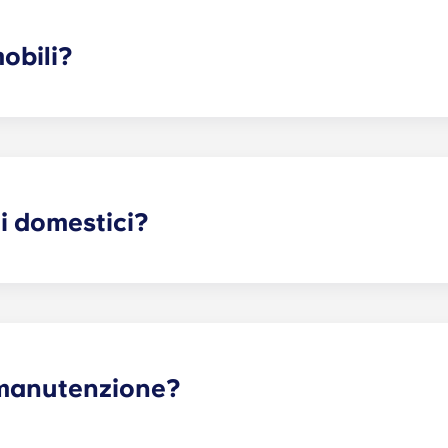
contratto di locazione a termine è un contratto che ha inizio 
e unico. Tale canone viene comodamente ripartito in 12 rat
obili?
menti è arredata, ma le dotazioni possono variare. Di solito
 comodino e una scrivania. La maggior parte degli alloggi è 
lle sedie e un tavolino da caffè. Vi invitiamo a contattarci pe
i domestici?
 accoglie gli animali domestici! È previsto un canone mensi
 tutti, sono in vigore alcune linee guida e restrizioni relativ
i manutenzione?
genti possono essere inviate tramite il portale dei resident