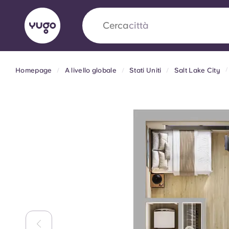
Cerca
paese
Homepage
A livello globale
Stati Uniti
Salt Lake City
English (GB)
English (US)
Chi siamo
Sedi
Altro
Portuguese
Yugo VCARB: Verso una nuov
settore Alloggi per Studenti
La partnership pionieristica Yugocon VCARB 
l'innovazione, l'ambizione e momenti indimentic
studenti.