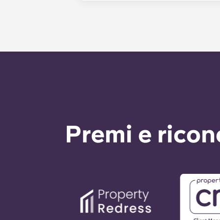
gestite dal personale di gestione il
durante i giorni lavorativi. Il serv
di fuori dell’orario di ufficio, vi 
dell’ufficio. Il vostro messaggio rice
rispondere a qualsiasi richiesta di 
Premi e rico