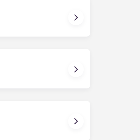
in una data specificata e termina in
e.
, nelle camere da letto sono già
inoltre dotata di arredi essenziali
r ulteriori dettagli prima del
le per gli animali domestici e, per
e agli animali domestici.
i in qualsiasi momento e saranno