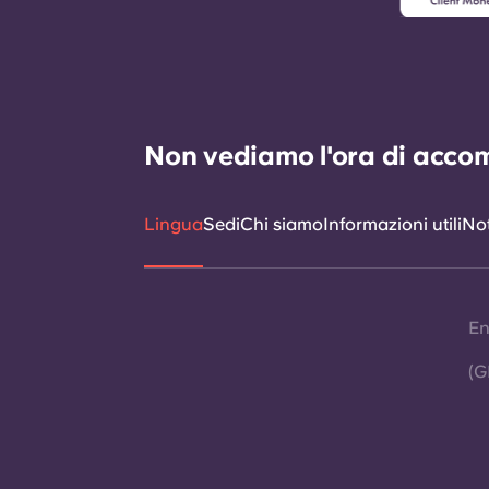
Non vediamo l'ora di accomp
Lingua
Sedi
Chi siamo
Informazioni utili
Not
En
(G