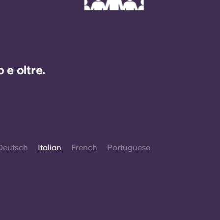
e oltre.
Deutsch
Italian
French
Portuguese