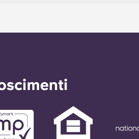
 prima possibile. Il nostro tempo medio di risposta alle richi
izio di manutenzione di emergenza 24 ore su 24 è disponibile 
verrà chiesto di lasciare un messaggio seguendo le istruzioni 
verà risposta dal nostro tecnico di servizio di reperibilità. Il
assistenza generale entro 24 ore.
noscimenti