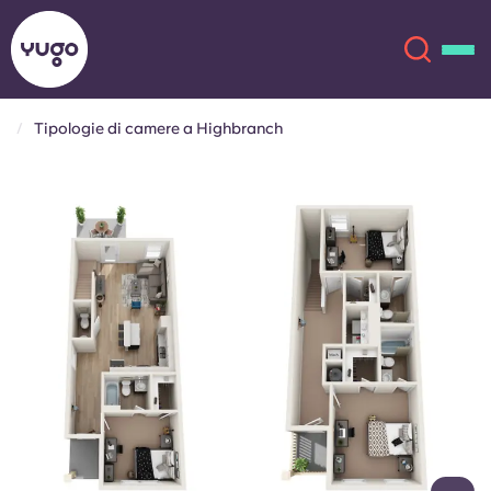
Tipologie di camere a Highbranch
Chi siamo
English (GB)
English (US)
Sedi
Chinese
Español
Altro
Català
Deutsch
Italian
French
Account
Lingua
Portuguese