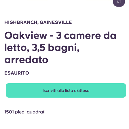
1
/
1
English (GB)
Seleziona un paese
Prenota ora
Seleziona una città
English (US)
HIGHBRANCH, GAINESVILLE
Seleziona una residenza
Oakview - 3 camere da
Chinese
Accedi
letto, 3,5 bagni,
Español
arredato
Català
ESAURITO
Deutsch
Iscriviti alla lista d'attesa
Italian
1501 piedi quadrati
French