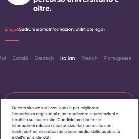
oltre.
Lingua
Sedi
Chi siamo
Informazioni utili
Note legali
ñol
Català
Deutsch
Italian
French
Portuguese
Contattaci
Questo sito web utilizza i cookie per migliorare
l'esperienza degli utenti e per analizzare le prestazioni e
il traffico sul nostro sito. Condividiamo inoltre le
informazioni relative al tuo utilizzo del nostro sito con i
© 2026. Tutti i diritti riservati.
nostri partner nei settori dei social media, della pubblicità
Laddove in questo sito web compaiano termini che indicano
un genere specifico, essi sono intesi come applicabili a tutti,
e dell'analisi dei dati.