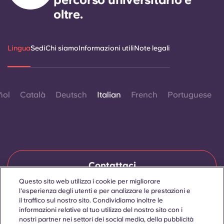
oltre.
Lingua
Sedi
Chi siamo
Informazioni utili
Note legali
ñol
Català
Deutsch
Italian
French
Portuguese
Contattaci
Questo sito web utilizza i cookie per migliorare
l'esperienza degli utenti e per analizzare le prestazioni e
il traffico sul nostro sito. Condividiamo inoltre le
© 2026. Tutti i diritti riservati.
informazioni relative al tuo utilizzo del nostro sito con i
Laddove in questo sito web compaiano termini che indicano
nostri partner nei settori dei social media, della pubblicità
un genere specifico, essi sono intesi come applicabili a tutti,