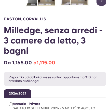
1
/
1
English (GB)
Seleziona un paese
Prenota ora
Seleziona una città
English (US)
EASTON, CORVALLIS
Seleziona una residenza
Milledge, senza arredi -
Chinese
Accedi
3 camere da letto, 3
Español
bagni
Català
Da
1,165.00
a1,115.00
Deutsch
Risparmia 50 dollari al mese sul tuo appartamento 3x3 non
arredato a Milledge!
Italian
2026/2027
French
Annuale - Privato
SABATO 19 SETTEMBRE 2026 - MARTEDÌ 31 AGOSTO