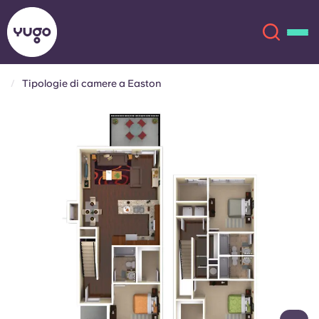
Tipologie di camere a Easton
Chi siamo
English (GB)
English (US)
Sedi
Chinese
Español
Altro
Català
Deutsch
Italian
French
Account
Lingua
Portuguese