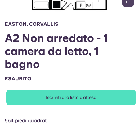
1
/
1
English (GB)
Seleziona un paese
Prenota ora
Seleziona una città
English (US)
EASTON, CORVALLIS
Seleziona una residenza
A2 Non arredato - 1
Chinese
Accedi
camera da letto, 1
Español
bagno
Català
ESAURITO
Deutsch
Iscriviti alla lista d'attesa
Italian
564 piedi quadrati
French