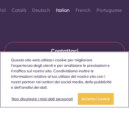
ñol
Català
Deutsch
Italian
French
Portuguese
Contattaci
Questo sito web utilizza i cookie per migliorare
l'esperienza degli utenti e per analizzare le prestazioni e
il traffico sul nostro sito. Condividiamo inoltre le
© 2026. Tutti i diritti riservati.
informazioni relative al tuo utilizzo del nostro sito con i
Laddove in questo sito web compaiano termini che indicano
nostri partner nei settori dei social media, della pubblicità
un genere specifico, essi sono intesi come applicabili a tutti,
e dell'analisi dei dati.
indipendentemente dal genere.
Prenota ora
Non divulgare i miei dati personali
Accetta i cookie