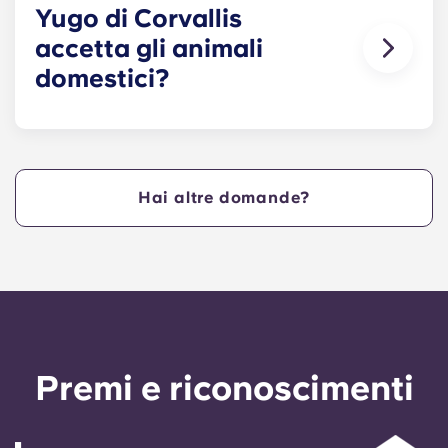
completamente arredati.
Yugo di Corvallis
accetta gli animali
domestici?
Sì! Contatta oggi stesso Yugo a Corvallis per
saperne di più sulla nostra politica relativa agli
animali domestici!
Hai altre domande?
Premi e riconoscimenti