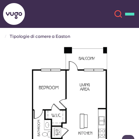
Tipologie di camere a Easton
Chi siamo
English (GB)
English (US)
Sedi
Chinese
Español
Altro
Català
Deutsch
Italian
French
Account
Lingua
Portuguese