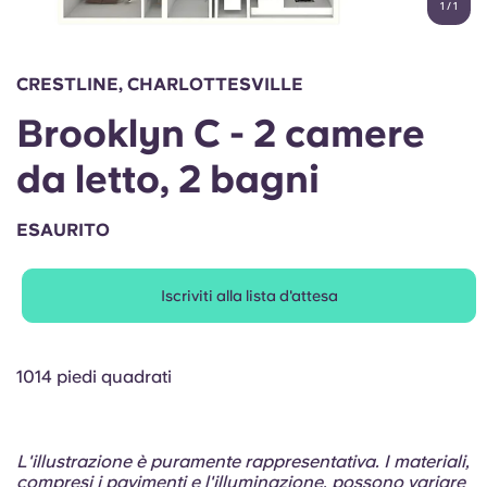
1
/
1
English (GB)
Seleziona un paese
Prenota ora
Seleziona una città
English (US)
CRESTLINE, CHARLOTTESVILLE
Seleziona una residenza
Brooklyn C - 2 camere
Chinese
Accedi
da letto, 2 bagni
Español
ESAURITO
Català
Iscriviti alla lista d'attesa
Deutsch
Italian
1014 piedi quadrati
French
L'illustrazione è puramente rappresentativa. I materiali,
compresi i pavimenti e l'illuminazione, possono variare