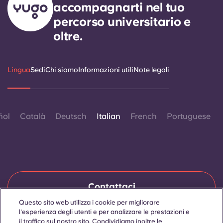
accompagnarti nel tuo
percorso universitario e
oltre.
Lingua
Sedi
Chi siamo
Informazioni utili
Note legali
ñol
Català
Deutsch
Italian
French
Portuguese
Contattaci
Questo sito web utilizza i cookie per migliorare
l'esperienza degli utenti e per analizzare le prestazioni e
il traffico sul nostro sito. Condividiamo inoltre le