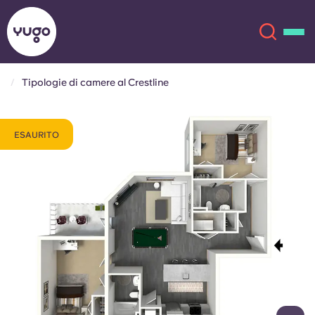
Tipologie di camere al Crestline
Chi siamo
English (GB)
ESAURITO
English (US)
Sedi
Chinese
Español
Altro
Català
Deutsch
Italian
French
Account
Lingua
Portuguese