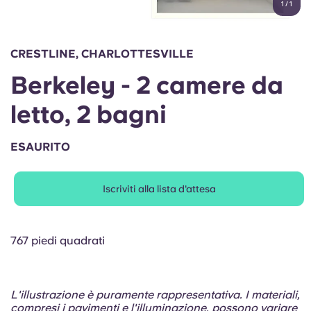
1
/
1
English (GB)
Seleziona un paese
Prenota ora
Seleziona una città
English (US)
CRESTLINE, CHARLOTTESVILLE
Seleziona una residenza
Berkeley - 2 camere da
Chinese
Accedi
letto, 2 bagni
Español
ESAURITO
Català
Iscriviti alla lista d'attesa
Deutsch
Italian
767 piedi quadrati
French
L'illustrazione è puramente rappresentativa. I materiali,
compresi i pavimenti e l'illuminazione, possono variare