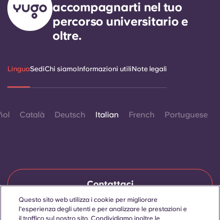
accompagnarti nel tuo
percorso universitario e
oltre.
Lingua
Sedi
Chi siamo
Informazioni utili
Note legali
ñol
Català
Deutsch
Italian
French
Portuguese
Contattaci
Questo sito web utilizza i cookie per migliorare
l'esperienza degli utenti e per analizzare le prestazioni e
il traffico sul nostro sito. Condividiamo inoltre le