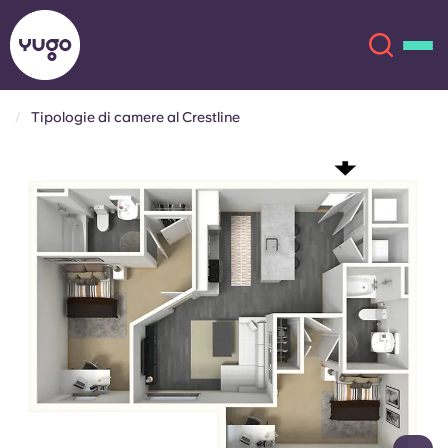
Tipologie di camere al Crestline
Chi siamo
English (GB)
English (US)
Sedi
Chinese
Español
Altro
Català
Deutsch
Italian
French
Account
Lingua
Portuguese