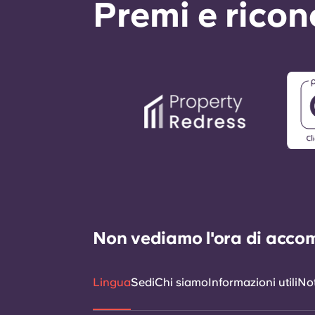
Premi e rico
Non vediamo l'ora di accomp
Lingua
Sedi
Chi siamo
Informazioni utili
Not