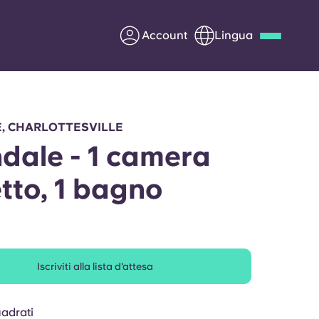
Account
Lingua
Deutsch
Italian
French
Apply Now
E, CHARLOTTESVILLE
dale - 1 camera
etto, 1 bagno
Diventa partner di Yugo
nti
Informazioni per i
genitori
Iscriviti alla lista d'attesa
Contattaci
uadrati