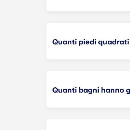
A Crestline, di solito è possibile a
trovarci!
Quanti piedi quadrati
Yugo garantisce a ogni studente amp
Tuttavia, le misure esatte dipender
Quanti bagni hanno g
Il numero di camere da letto del v
appartamento con una camera da le