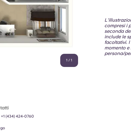
L'illustrazi
compresi i p
seconda dell
include le s
facoltativi.
momento e s
persona/per 
1
/
1
atti
:
+1 (434) 424-0760
ugo