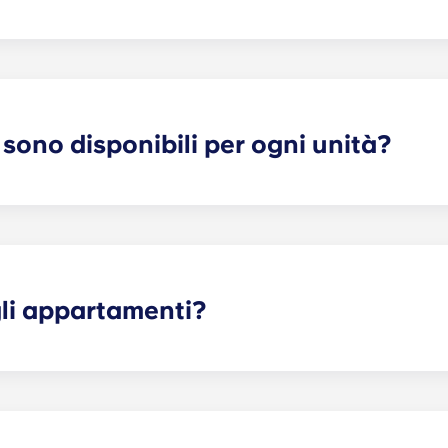
ffittare per circa un anno. Se avete bisogno di un'opzione par
 sono disponibili per ogni unità?
io spazio per riporre i propri effetti personali e la massi
anno dalla disposizione degli spazi e dal numero di camere d
li appartamenti?
ostro appartamento dipenderà dalla planimetria. Offriamo s
tto a soluzioni con un massimo di quattro camere da letto