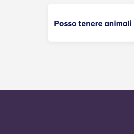
piscina, segui una lezione di yoga pe
studio.
Posso tenere animali
Sì. Nei nostri appartamenti sono am