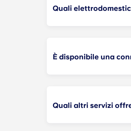
Quali elettrodomestic
I nostri appartamenti a Charlottesvil
pasto da gourmet, tra cui frigorifero
asciugatrice.
È disponibile una con
Gli studenti universitari utilizzano 
pubblicare post sui social media e 
connessione Internet ad alta veloci
Quali altri servizi off
Questi appartamenti a Charlottesvil
esperienza all’Università della Virgi