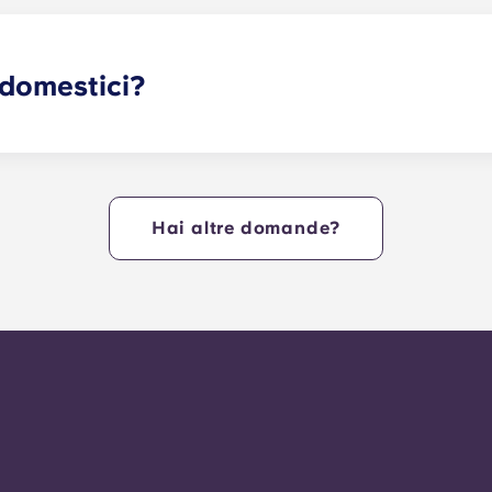
r migliorare la tua flessibilità o porta a termine le letture 
 domestici?
messi gli animali domestici.
Hai altre domande?