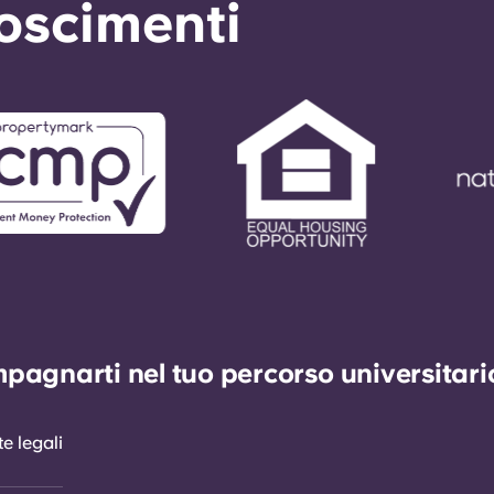
noscimenti
agnarti nel tuo percorso universitario 
e legali