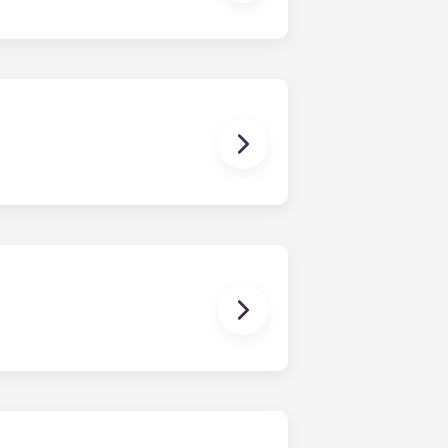
ticolare, chiamateci o venite a
ma privacy in ogni appartamento.
a letto che avete scelto.
oluzioni che vanno da un
.