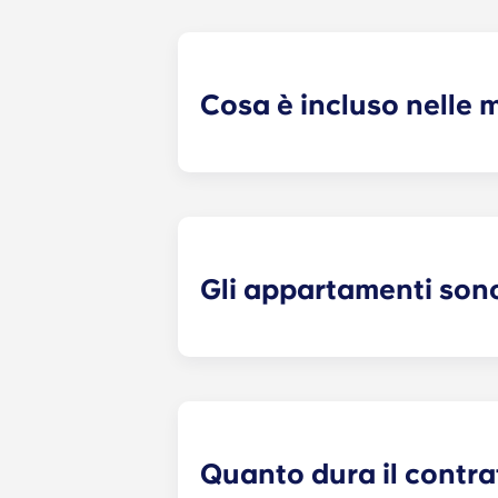
Cosa è incluso nelle m
Per vostra comodità, i pagamenti rat
di design, televisori a schermo piatto,
Gli appartamenti son
Quando ti trasferisci allo Yugo di Ch
disposizione un letto, una scrivani
caffè, un televisore ed elettrodomest
Quanto dura il contra