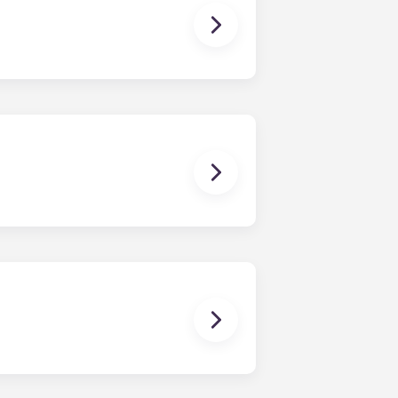
domestici necessari per preparare un
o inoltre di lavatrice e
fare ricerche per le tesine,
 dotiamo ogni appartamento di una
pensati per rendere la tua
negozi in loco, rilassati a bordo