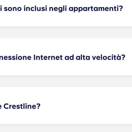
i sono inclusi negli appartamenti?
le, situati fuori dal campus, sono dotati di tutti gli elettro
, lavastoviglie, microonde e forno. Tutti gli alloggi dispongon
nessione Internet ad alta velocità?
Internet per ogni cosa: guardare serie TV e film in streaming, 
tenersi aggiornati sulle ultime notizie. Per questo motivo,
tà.
re Crestline?
le, nei pressi dell’UVA, offrono una vasta gamma di servizi 
nia un vero successo. Acquista tutto il necessario nei nostri 