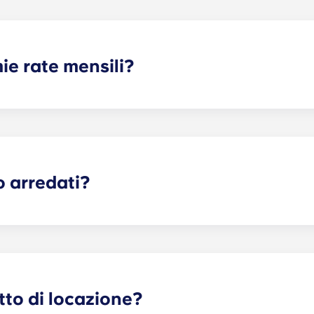
ie rate mensili?
eali coprono la connessione Internet ad alta velocità, la TV 
 il servizio di disinfestazione e l'uso dei nostri servizi di lus
o arredati?
arlottesville, troverai i mobili già pronti. Di norma, nelle c
a con sedia e un comodino. Per il soggiorno e la cucina, fo
ici in acciaio inossidabile.
tto di locazione?