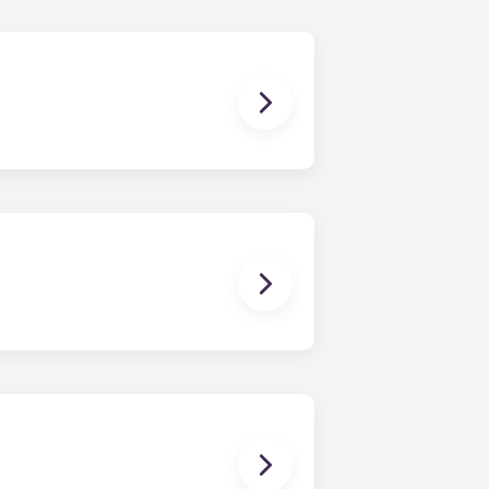
via cavo, le utenze idriche, mobili
so.
amere da letto mettiamo a
rniamo un divano, un tavolino da