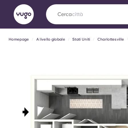
Cerca
città
Homepage
A livello globale
Stati Uniti
Charlottesville
English (GB)
English (US)
Chi siamo
Sedi
Altro
Portuguese
Yugo VCARB: Verso una nuov
settore Alloggi per Studenti
La partnership pionieristica Yugocon VCARB 
l'innovazione, l'ambizione e momenti indimentic
studenti.