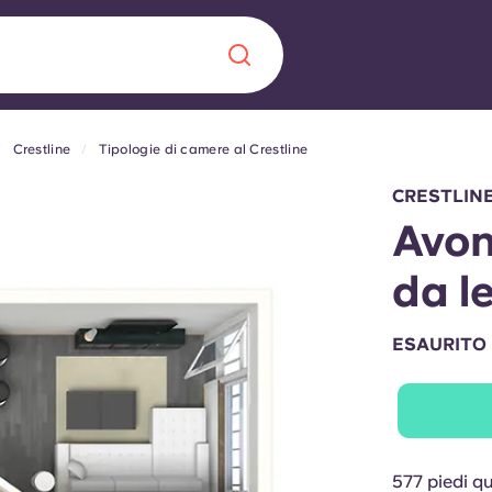
Crestline
Tipologie di camere al Crestline
Chinese
Español
Català
CRESTLIN
Avon
da l
Chi siamo
a era nel
ESAURITO
Domande freque
alimenta
abili per gli
Blog
577 piedi q