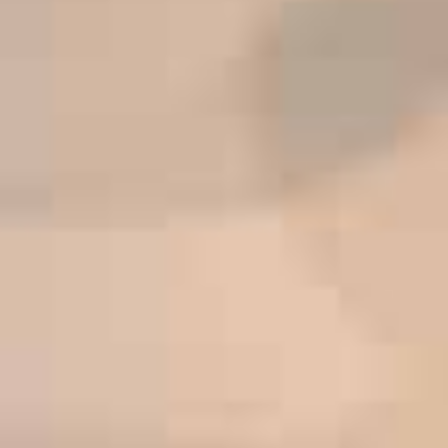
English (GB)
Seleziona un paese
Prenota ora
Seleziona una città
English (US)
Seleziona una residenza
Chinese
Accedi
Español
Català
Deutsch
Italian
French