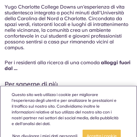
Yugo Charlotte College Downs un'esperienza di vita
studentesca integrata a pochi minuti dall'Università
della Carolina del Nord a Charlotte. Circondata da
spazi verdi, ristoranti locali e luoghi di intrattenimento
nelle vicinanze, la comunità crea un ambiente
confortevole in cui studenti e giovani professionisti
possono sentirsi a casa pur rimanendo vicini al
campus.
Per i residenti alla ricerca di una comoda
alloggi fuori
dal ...
Per saperne di più
Questo sito web utilizza i cookie per migliorare
l'esperienza degli utenti e per analizzare le prestazioni e
il traffico sul nostro sito. Condividiamo inoltre le
informazioni relative al tuo utilizzo del nostro sito con i
Le nostre planimetrie a
nostri partner nei settori dei social media, della pubblicità
e dell'analisi dei dati.
College Downs
CANDIDATI ORA
Fai un tour
Non divulgare i miei dati personali
Accetta i cookie