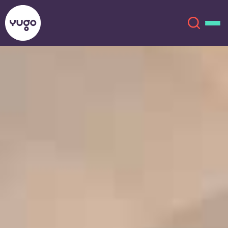
Charlotte
Chi siamo
English (GB)
English (US)
Sedi
Chinese
Español
Altro
Català
Deutsch
Italian
French
Account
Lingua
Portuguese