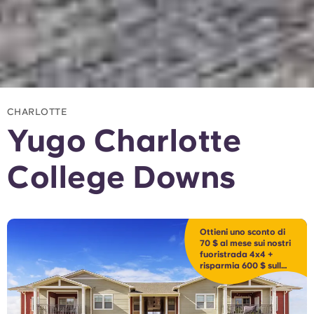
CHARLOTTE
Yugo Charlotte
College Downs
Ottieni uno sconto di
70 $ al mese sui nostri
fuoristrada 4x4 +
risparmia 600 $ sulle
spese!