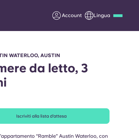
Account
Lingua
Deutsch
Italian
French
Apply Now
TIN WATERLOO, AUSTIN
mere da letto, 3
i
Diventa partner di Yugo
nti
Informazioni per i
genitori
Iscriviti alla lista d'attesa
Contattaci
ell’appartamento “Ramble” Austin Waterloo, con