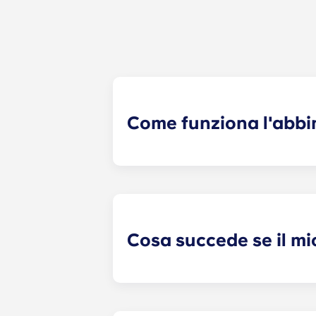
Come funziona l'abbi
Faremo del nostro meglio per trovar
coinquilini fa ora parte della proce
risposte e ti abbinerà ai coinquilini
modo per entrare in contatto con po
Cosa succede se il mi
​Se avete sottoscritto un contratto
coinquilino. Tuttavia, non possiamo
un conflitto, vi preghiamo di contatt