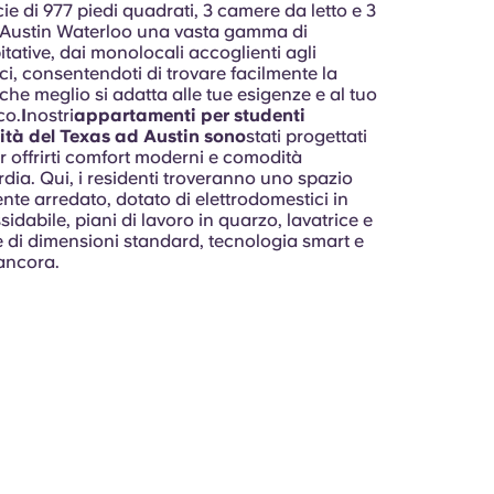
ie di 977 piedi quadrati, 3 camere da letto e 3
Austin Waterloo una vasta gamma di
itative, dai monolocali accoglienti agli
ici, consentendoti di trovare facilmente la
che meglio si adatta alle tue esigenze e al tuo
co.
I
nostri
appartamenti per studenti
sità del Texas ad Austin sono
stati progettati
 offrirti comfort moderni e comodità
dia. Qui, i residenti troveranno uno spazio
te arredato, dotato di elettrodomestici in
sidabile, piani di lavoro in quarzo, lavatrice e
e di dimensioni standard, tecnologia smart e
 ancora.