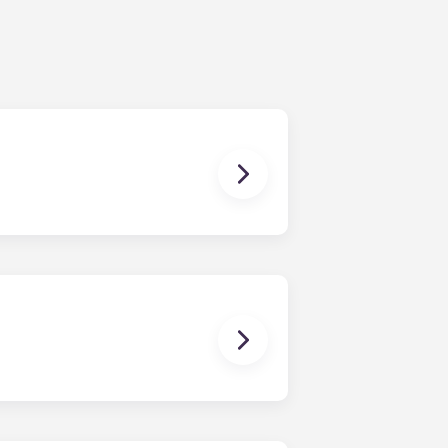
modulo per l’abbinamento dei
alle locazioni esaminerà le tue
stri social media sono un ottimo
tivamente aiutarvi a trovare un
oddisfatte. Qualora dovesse sorgere
luzioni. Tuttavia, non ci assumiamo