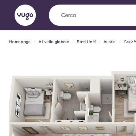
Cerca
città
Yugo A
Homepage
A livello globale
Stati Uniti
Austin
English (GB)
English (US)
Chi siamo
Sedi
Altro
Portuguese
Yugo VCARB: Verso una nuov
settore Alloggi per Studenti
La partnership pionieristica Yugocon VCARB 
l'innovazione, l'ambizione e momenti indimentic
studenti.