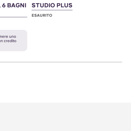
 6 BAGNI
STUDIO PLUS
A
C
ESAURITO
B
E
tenere uno
n credito