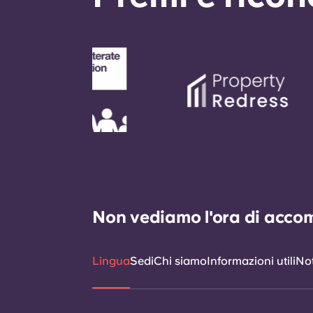
Non vediamo l'ora di accomp
Lingua
Sedi
Chi siamo
Informazioni utili
Not