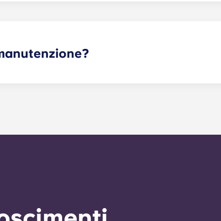
i manutenzione?
genti possono essere inviate tramite il portale dei resident
 prima possibile. Il nostro tempo medio di risposta alle richi
izio di manutenzione di emergenza 24 ore su 24 è disponibile 
verrà chiesto di lasciare un messaggio seguendo le istruzioni 
verà risposta dal nostro tecnico di servizio di reperibilità. Il
assistenza generale entro 24 ore.
noscimenti