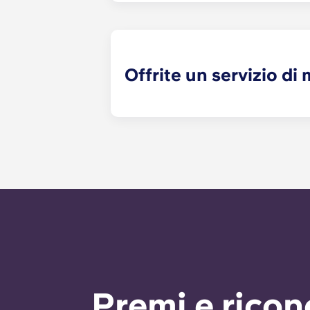
il nostro ufficio.
Offrite un servizio d
Le richieste di manutenzione non ur
gestite dal personale di gestione il
durante i giorni lavorativi. Il serv
di fuori dell’orario di ufficio, vi 
dell’ufficio. Il vostro messaggio rice
rispondere a qualsiasi richiesta di 
Premi e rico