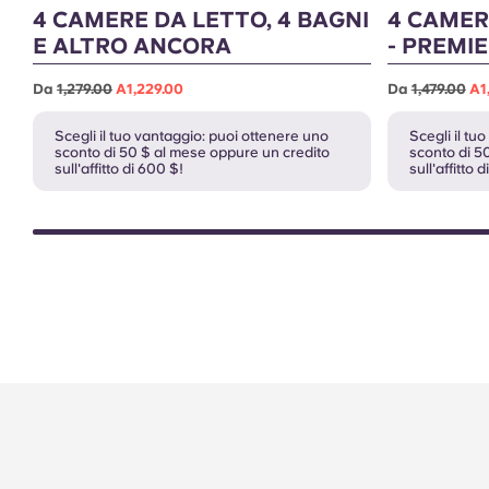
4 CAMERE DA LETTO, 4 BAGNI
4 CAMER
E ALTRO ANCORA
- PREMI
Da
1,279.00
A1,229.00
Da
1,479.00
A1
Scegli il tuo vantaggio: puoi ottenere uno
Scegli il tu
sconto di 50 $ al mese oppure un credito
sconto di 5
sull'affitto di 600 $!
sull'affitto 