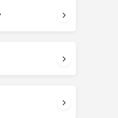
nti da o connessi a controversie tra
?
n un contratto di locazione
partamento come avverrebbe in un
i i coinquilini (ad esempio,
in una data specificata e termina in
e.
, nelle camere da letto sono già
inoltre dotata di arredi essenziali
r ulteriori dettagli prima del
omestico, vi preghiamo di contattare