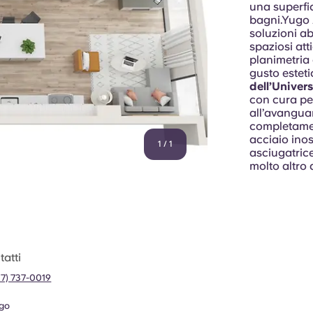
una superfic
bagni.Yugo 
soluzioni ab
spaziosi att
planimetria 
gusto esteti
dell’Univer
con cura per
all’avanguar
completamen
acciaio inos
1
/
1
asciugatric
molto altro
atti
37) 737-0019
go