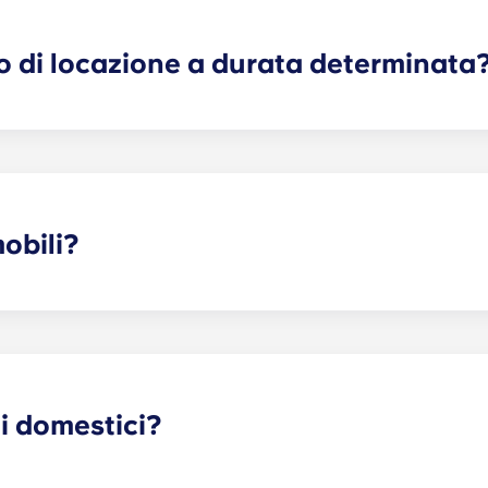
reclami, danni o azioni di qualsiasi natura relativi a, deriva
ti.
o di locazione a durata determinata
 garantisce tranquillità sia ai genitori che agli studenti. Co
dello spazio assegnato al tuo studente, non dell’intero ap
nto. Le aree comuni sono di responsabilità condivisa tra tutt
contratto di locazione a termine è un contratto che ha inizio 
e unico. Tale canone viene comodamente ripartito in 12 rat
obili?
menti è arredata, ma le dotazioni possono variare. Di solito
 comodino e una scrivania. La maggior parte degli alloggi è 
lle sedie e un tavolino da caffè. Vi invitiamo a contattarci pe
i domestici?
! Se avete intenzione di portare con voi il vostro animale d