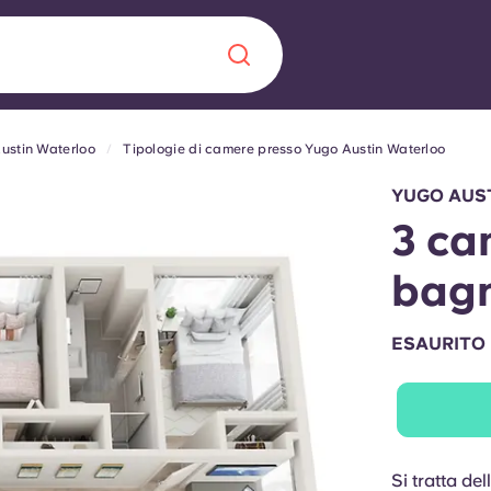
ustin Waterloo
Tipologie di camere presso Yugo Austin Waterloo
Chinese
Español
Català
YUGO AUS
3 ca
bagn
Chi siamo
a era nel
ESAURITO
Domande freque
alimenta
abili per gli
Blog
Si tratta d