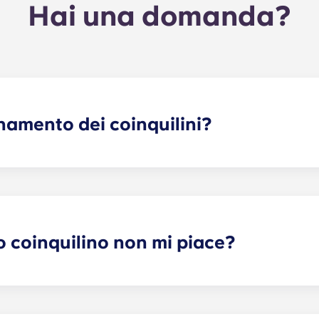
Hai una domanda?
namento dei coinquilini?
ti uno o più coinquilini che soddisfino le tue esigenze. Il 
dura di richiesta. Una volta compilato il modulo, un addetto 
 più adatti in base al profilo che hai selezionato. Anche i no
tenziali coinquilini!
o coinquilino non mi piace?
 di locazione individuale a tempo determinato, possiamo effet
 garantire che tutte le vostre preferenze possano essere s
are l’ufficio locazioni e vi aiuteremo a valutare possibili so