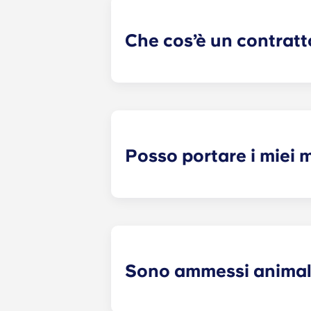
alcuna responsabilità per eventuali 
coinquilini potenziali o già seleziona
Che cos’è un contratt
Il contratto di locazione individuale
individuale, sei responsabile solo 
tipico contratto di locazione congiu
soggiorno, cucina, ecc.). Il nostro 
una data specificata, con un canon
Posso portare i miei m
La maggior parte dei nostri apparta
presenti un materasso, una rete, un
per il soggiorno, quali un divano, de
trasloco!
Sono ammessi animal
Sì, accettiamo gli animali domestici