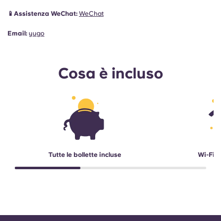
📱Assistenza WeChat:
WeChat
Email:
yugo
Cosa è incluso
Tutte le bollette incluse
Wi-Fi a