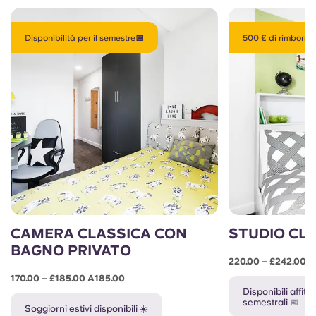
Disponibilità per il semestre📅
500 £ di rimborso..
CAMERA CLASSICA CON
STUDIO CL
BAGNO PRIVATO
220.00 – £242.00 
170.00 – £185.00 A185.00
Disponibili affitt
semestrali 📅
Soggiorni estivi disponibili ☀️