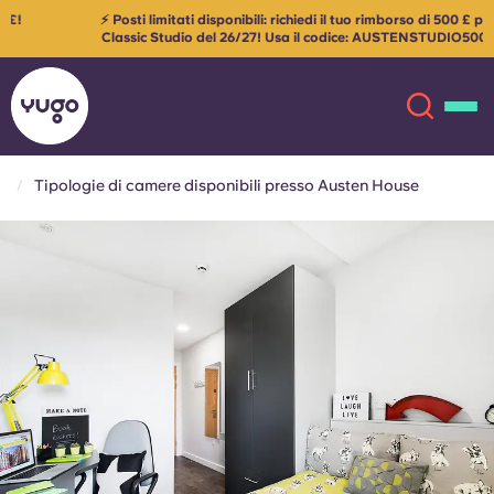
⚡ Posti limitati disponibili: richiedi il tuo rimborso di 500 £ per il
altro
Classic Studio del 26/27! Usa il codice: AUSTENSTUDIO500
Si
applicano i termini e le condizioni
Tipologie di camere disponibili presso Austen House
Chi siamo
English (GB)
English (US)
Sedi
Chinese
Español
Altro
Català
Deutsch
Italian
French