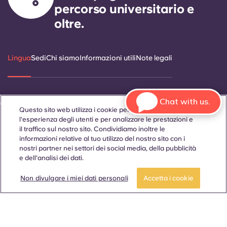
percorso universitario e
oltre.
Lingua
Sedi
Chi siamo
Informazioni utili
Note legali
Chat with us.
ñol
Català
Deutsch
Italian
French
Portuguese
Questo sito web utilizza i cookie per migliorare
l'esperienza degli utenti e per analizzare le prestazioni e
il traffico sul nostro sito. Condividiamo inoltre le
informazioni relative al tuo utilizzo del nostro sito con i
nostri partner nei settori dei social media, della pubblicità
e dell'analisi dei dati.
Contattaci
Prenota ora
Non divulgare i miei dati personali
Accetta i cookie
© 2026. Tutti i diritti riservati.
Laddove in questo sito web compaiano termini che indicano