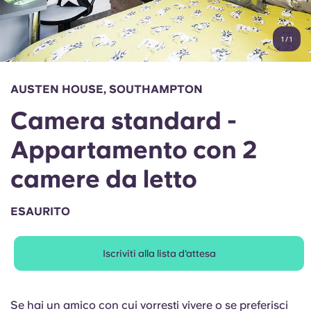
Account
Lingua
Portuguese
1
/
1
English (GB)
Seleziona un paese
Prenota ora
Seleziona una città
English (US)
AUSTEN HOUSE, SOUTHAMPTON
Seleziona una residenza
Camera standard -
Chinese
Accedi
Appartamento con 2
Español
camere da letto
Català
ESAURITO
Deutsch
Iscriviti alla lista d'attesa
Italian
Se hai un amico con cui vorresti vivere o se preferisci