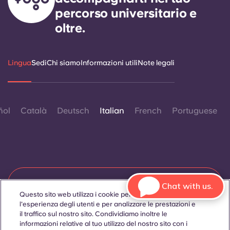
percorso universitario e
oltre.
Lingua
Sedi
Chi siamo
Informazioni utili
Note legali
ñol
Català
Deutsch
Italian
French
Portuguese
Contattaci
Chat with us.
Questo sito web utilizza i cookie per migliorare
l'esperienza degli utenti e per analizzare le prestazioni e
il traffico sul nostro sito. Condividiamo inoltre le
informazioni relative al tuo utilizzo del nostro sito con i
© 2026. Tutti i diritti riservati.