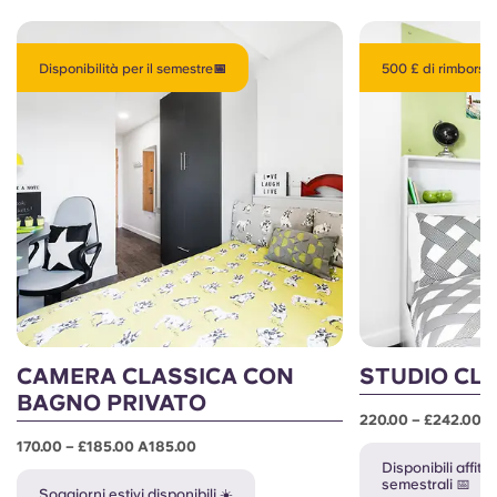
Disponibilità per il semestre📅
500 £ di rimborso..
CAMERA CLASSICA CON
STUDIO CL
BAGNO PRIVATO
220.00 – £242.00 
170.00 – £185.00 A185.00
Disponibili affitt
semestrali 📅
Soggiorni estivi disponibili ☀️