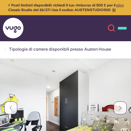
⚡ Posti limitati disponibili: richiedi il tuo rimborso di 500 £ per il
altro
Classic Studio del 26/27! Usa il codice: AUSTENSTUDIO500
Si
applicano i termini e le condizioni
Tipologie di camere disponibili presso Austen House
Chi siamo
English (GB)
English (US)
Sedi
Chinese
Español
Altro
Català
Deutsch
Italian
French