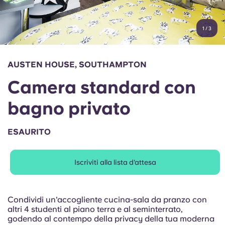
Account
Lingua
Portuguese
1
/
3
English (GB)
Seleziona un paese
Prenota ora
Seleziona una città
English (US)
AUSTEN HOUSE, SOUTHAMPTON
Seleziona una residenza
Camera standard con
Chinese
Accedi
bagno privato
Español
ESAURITO
Català
Iscriviti alla lista d'attesa
Deutsch
Italian
Condividi un'accogliente cucina-sala da pranzo con
altri 4 studenti al piano terra e al seminterrato,
godendo al contempo della privacy della tua moderna