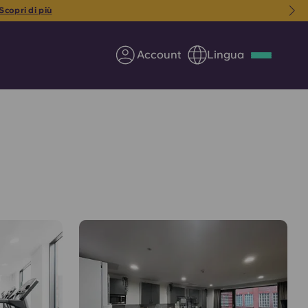
ggi stesso la tua camera
Account
Lingua
Deutsch
Italian
French
Apply Now
Diventa partner di Yugo
nti
Informazioni per i
genitori
Contattaci