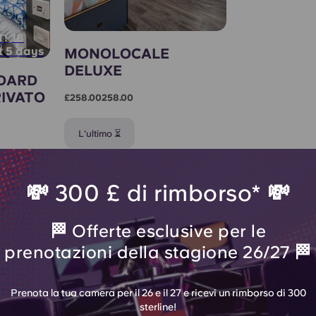
18
T!
st 5 days
MONOLOCALE
DELUXE
DARD
IVATO
£258.00258.00
L'ultimo ⏳
💸 300 £ di rimborso* 💸
🏁 Offerte esclusive per le
prenotazioni della stagione 26/27 🏁
a
Prenota la tua camera per il 26 e il 27 e ricevi un rimborso di 300
sterline!