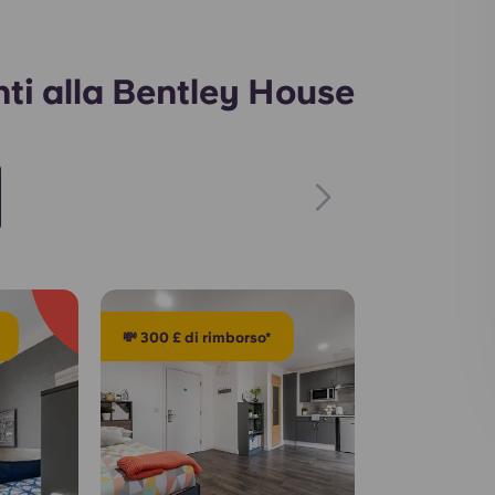
ti alla Bentley House
💸 300 £ di rimborso*