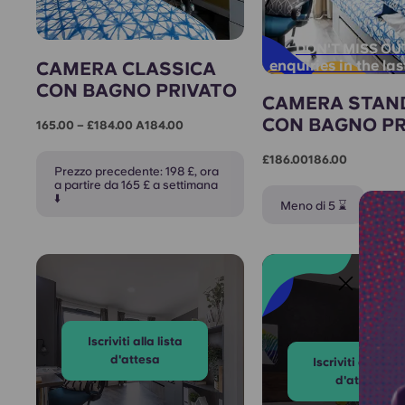
DON'T MISS OU
enquiries in the la
CAMERA CLASSICA
CON BAGNO PRIVATO
CAMERA STAN
CON BAGNO PR
165.00 – £184.00 A184.00
£186.00186.00
Prezzo precedente: 198 £, ora
a partire da 165 £ a settimana
⬇️
Meno di 5 ⌛
Iscriviti alla lista
d'attesa
Iscriviti alla list
d'attesa