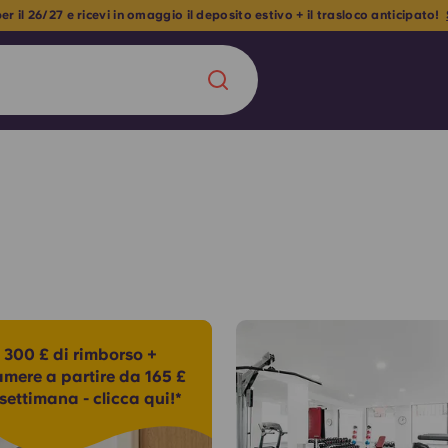
 privato ora a partire da sole 184 £ a settimana per il 26/27!
Prenota o
Chinese
Español
Català
Chi siamo
a era nel
 300 £ di rimborso +
Domande freque
amere a partire da 165 £
settimana - clicca qui!*
alimenta
abili per gli
Blog