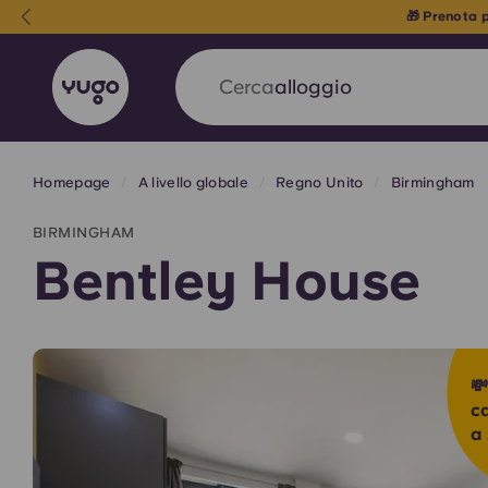
Camere Classic con bagno
Cerca
paese
Homepage
A livello globale
Regno Unito
Birmingham
English (GB)
English (US)
Chi siamo
Sedi
Altro
BIRMINGHAM
Portuguese
Bentley House
Yugo VCARB: Verso una nuov
💸
settore Alloggi per Studenti
c
a 
La partnership pionieristica Yugocon VCARB 
l'innovazione, l'ambizione e momenti indimentic