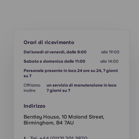
Orari di ricevimento
Dal lunedì al venerdì, dalle 8:00
alle 19:00
Sabato e domenica dalle 11:00
alle 14:00
Personale presente in loco 24 ore su 24, 7 giorni
su 7
Offriamo
un servizio di manutenzione in loco
inoltre
7 giorni su 7
Indirizzo
Bentley House, 10 Moland Street,
Birmingham, B4 7AU
📞 Tel:
+44 (0)121 201 3870