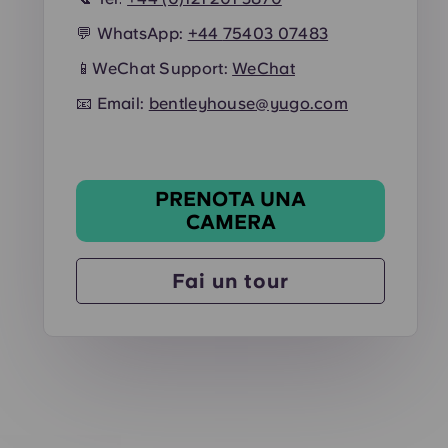
💬 WhatsApp:
+44
75403 07483
📱
WeChat Support:
WeChat
📧 Email:
bentleyhouse@yugo.com
PRENOTA UNA
CAMERA
Fai un tour