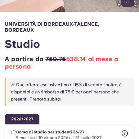
1
/
11
English (GB)
Seleziona un paese
Prenota ora
Seleziona una città
English (US)
UNIVERSITÀ DI BORDEAUX-TALENCE,
Seleziona una residenza
BORDEAUX
Chinese
Studio
Accedi
Español
A partire da
750.75
638.14 al mese a
persona
Català
🎉 Due offerte esclusive: fino al 15% di sconto. Inoltre, è
Deutsch
disponibile un rimborso di 75 € per ogni persona che
presenti. Prenota subito!
Italian
2026/2027
French
Borsa di studio per studenti 26/27
9 mesi tra il 10 giugno 2026 e il 31 luglio 2027