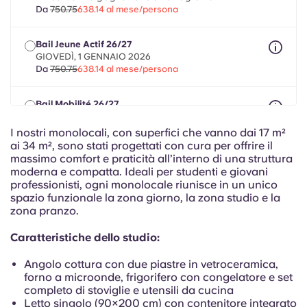
Portuguese
Da
750.75
638.14 al mese/persona
Bail Jeune Actif 26/27
GIOVEDÌ, 1 GENNAIO 2026
Da
750.75
638.14 al mese/persona
Bail Mobilité 26/27
massimo 8 mesi nel periodo compreso tra il 1° maggio
2026 e il 31 luglio 2027
I nostri monolocali, con superfici che vanno dai 17 m²
Da
750.75
638.14 al mese/persona
ai 34 m², sono stati progettati con cura per offrire il
massimo comfort e praticità all’interno di una struttura
moderna e compatta. Ideali per studenti e giovani
professionisti, ogni monolocale riunisce in un unico
spazio funzionale la zona giorno, la zona studio e la
zona pranzo.
Caratteristiche dello studio:
Angolo cottura con due piastre in vetroceramica,
forno a microonde, frigorifero con congelatore e set
completo di stoviglie e utensili da cucina
Letto singolo (90×200 cm) con contenitore integrato