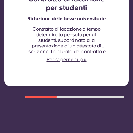
per studenti
Riduzione delle tasse universitarie
Contratto di locazione a tempo
determinato pensato per gli
studenti, subordinato alla
presentazione di un attestato di
iscrizione.
La durata del contratto è
di nove mesi. Il rinnovo non è
Per saperne di più
automatico, ma può essere
concesso tramite un nuovo
contratto, subordinatamente al
rispetto di determinati criteri di
idoneità quali una buona storia di
pagamenti, un comportamento
conforme alle regole e la
disponibilità di camere.