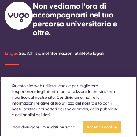
Non vediamo l'ora di
accompagnarti nel tuo
percorso universitario e
oltre.
Lingua
Sedi
Chi siamo
Informazioni utili
Note legali
ñol
Català
Deutsch
Italian
French
Portuguese
Questo sito web utilizza i cookie per migliorare
l'esperienza degli utenti e per analizzare le prestazioni e
il traffico sul nostro sito. Condividiamo inoltre le
informazioni relative al tuo utilizzo del nostro sito con i
nostri partner nei settori dei social media, della pubblicità
e dell'analisi dei dati.
Prenota una camera
Contattaci
Non divulgare i miei dati personali
Accetta i cookie