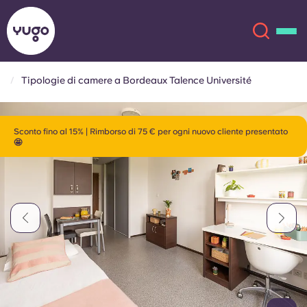
Tipologie di camere a Bordeaux Talence Université
Chi siamo
English (GB)
Sconto fino al 15% | Rimborso di 75 € per ogni nuovo cliente presentato
🤩
English (US)
Sedi
Chinese
Español
Altro
Català
Deutsch
Italian
French
Account
Lingua
Portuguese