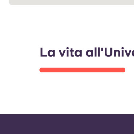
Trascorri la giornata con
me allo Yugo Talence
Université
La vita all'Uni