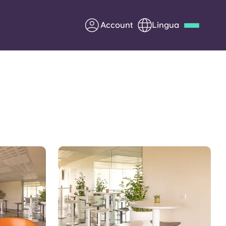
Account
Lingua
Deutsch
Italian
French
Apply Now
Diventa partner di Yugo
nti
Informazioni per i
genitori
Contattaci