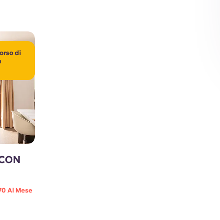
orso di
a
CON
70 Al Mese