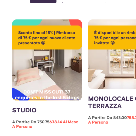
Sconto fino al 15% | Rimborso
È disponibile un rimb
di 75 € per ogni nuovo cliente
75 € per ogni person
presentato 🤩
invitata 🤩
37
DON'T MISS OUT!
enquiries in the last 5 days
MONOLOCALE 
TERRAZZA
STUDIO
A Partire Da
843.00
758.
A Partire Da
750.75
638.14 Al Mese
A Persona
A Persona