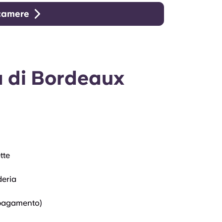
 camere
tà di Bordeaux
tte
deria
pagamento)