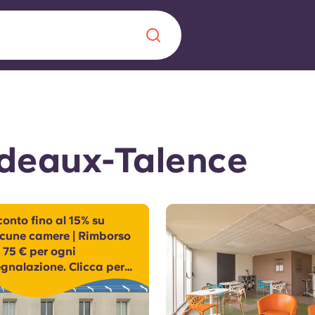
Chinese
Español
Català
rdeaux-Talence
Chi siamo
a era nel
onto fino al 15% su
lcune camere | Rimborso
Domande freque
 75 € per ogni
egnalazione. Clicca per
alimenta
oprire di più.
abili per gli
Blog