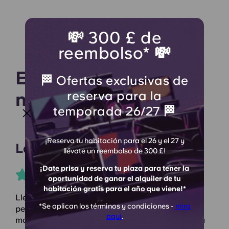
💸 300 £ de
reembolso* 💸
Escucha lo que dicen
🏁 Ofertas exclusivas de
reserva para la
nuestros residentes
temporada 26/27 🏁
¡Reserva tu habitación para el 26 y el 27 y
Lauren H
llévate un reembolso de 300 £!
¡Date prisa y reserva tu plaza para tener la
oportunidad de ganar el alquiler de tu
habitación gratis para el año que viene!*
Llevo un año viviendo aquí y me encanta. El
*Se aplican los términos y condiciones -
mira
personal es muy amable, las habitaciones son
aquí
.
modernas, hay wifi rápido y mucho espacio para