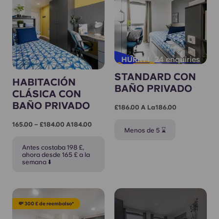
24 enquiries
HURRY!
STANDARD CON
HABITACIÓN
BAÑO PRIVADO
CLÁSICA CON
BAÑO PRIVADO
£186.00 A La186.00
165.00 – £184.00 A184.00
Menos de 5 ⌛
Antes costaba 198 £,
ahora desde 165 £ a la
semana ⬇️
💸 300 £ de reembolso*