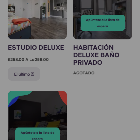
Apúntate a la lista de
espera
ESTUDIO DELUXE
HABITACIÓN
DELUXE BAÑO
£258.00 A La258.00
PRIVADO
AGOTADO
El último ⏳
Apúntate a la lista de
espera