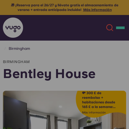
🎁 ¡Reserva para el 26/27 y llévate gratis el almacenamiento de
verano + entrada anticipada incluida!
Más información
Birmingham
Acerca de
English (GB)
BIRMINGHAM
Bentley House
English (US)
Ubicaciones
Chinese
Español
Más
💸 300 £ de
reembolso +
habitaciones desde
Català
Deutsch
165 £ a la semana:
¡haz clic aquí!*
Más información
Italian
French