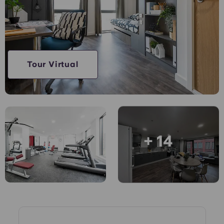
Cuenta
Idioma
Portuguese
English (GB)
Elige un país
Reserva ahora
Elige una ciudad
English (US)
Tour Virtual
Elige una residencia
Chinese
Iniciar sesión
Español
+ 14
Català
Deutsch
Italian