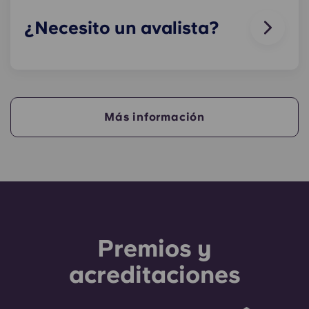
¿Necesito un avalista?
Sí, si vas a pagar el alojamiento a plazos,
necesitarás un avalista que garantice que podrás
hacer los pagos a tiempo.
Más información
Un avalista se hará cargo de los pagos en tu
nombre si tú no puedes hacerlo, por cualquier
motivo. Si tienes dificultades para pagar una
cuota, habla primero con nuestro equipo de
atención al cliente; solo se recurrirá a tu avalista
como último recurso.
Premios y
acreditaciones