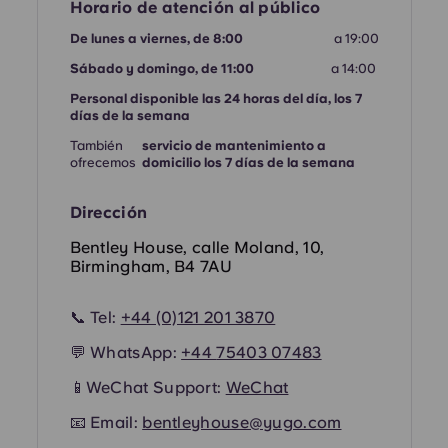
French
Horario de atención al público
De lunes a viernes, de 8:00
a 19:00
Portuguese
Sábado y domingo, de 11:00
a 14:00
Personal disponible las 24 horas del día, los 7
días de la semana
También
servicio de mantenimiento a
ofrecemos
domicilio los 7 días de la semana
Dirección
Bentley House, calle Moland, 10,
Birmingham, B4 7AU
📞 Tel:
+44 (0)121 201 3870
💬 WhatsApp:
+44
75403 07483
📱
WeChat Support:
WeChat
📧 Email:
bentleyhouse@yugo.com