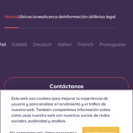
Idioma
Ubicaciones
Acerca de
Información útil
Aviso legal
ñol
Català
Deutsch
Italian
French
Portuguese
Contáctanos
Esta web usa cookies para mejorar tu experiencia de
usuario y para analizar el rendimiento y el tráfico de
nuestra web. También compartimos información sobre
© 2026. Todos los derechos reservados.
Siempre que en esta página web aparezcan palabras que
cómo usas nuestra web con nuestros socios de redes
denoten un género concreto, se refieren a todo el mundo, sin
sociales, publicidad y análisis.
distinción de género.
No compartas mis datos personales
Aceptar cookies