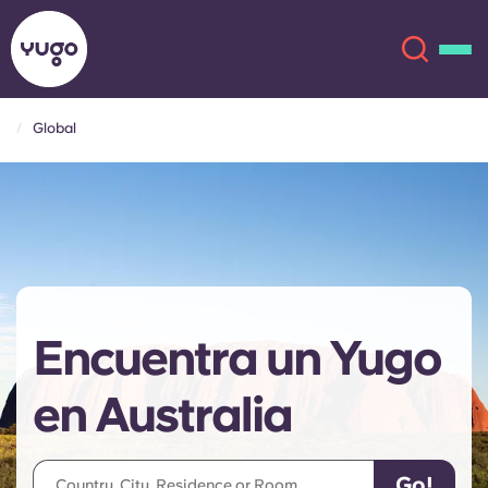
Global
Acerca de
English (GB)
English (US)
Ubicaciones
Chinese
Español
Más
Encuentra un Yugo
Català
Deutsch
en Australia
Italian
French
Cuenta
Idioma
Portuguese