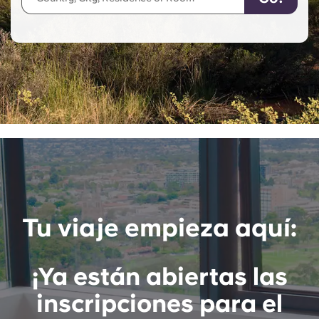
English (GB)
Elige un país
Reserva ahora
Elige una ciudad
English (US)
Elige una residencia
Chinese
Iniciar sesión
Español
Català
Deutsch
Tu viaje empieza aquí:
Italian
¡Ya están abiertas las
French
inscripciones para el