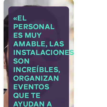
«EL
PERSONAL
ES MUY
AMABLE, LAS
INSTALACIONES
SON
INCREÍBLES,
ORGANIZAN
EVENTOS
QUE TE
AYUDAN A