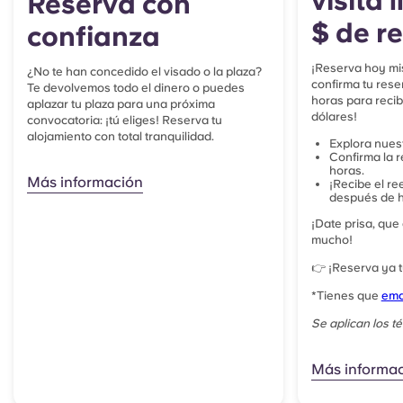
visita 
Reserva con
$ de r
confianza
¡Reserva hoy mis
¿No te han concedido el visado o la plaza?
confirma tu rese
Te devolvemos todo el dinero o puedes
horas para reci
aplazar tu plaza para una próxima
dólares!
convocatoria: ¡tú eliges! Reserva tu
alojamiento con total tranquilidad.
Explora nuest
Confirma la r
horas.
Más información
¡Recibe el r
después de h
¡Date prisa, que
mucho!
👉 ¡Reserva ya tu
*
Tienes que
ema
Se aplican los t
Más informa