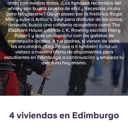
English (GB)
anda con medias tintas. ¡Los famosos recorridos del
Elige un país
Reserva ahora
whisky son buena prueba de ello! ¿Necesitas un día
para recuperarte? Da un paseo por la histórica Royal
Elige una ciudad
English (US)
Mile y sube a Arthur's Seat para disfrutar de las vistas;
después, busca una cafetería acogedora como The
Elige una residencia
Elephant House (¡donde J. K. Rowling escribió Harry
Chinese
Potter!) y date un capricho con las galletas de
mantequilla locales. A tus padres, si vienen de visita,
Iniciar sesión
les encantará. ¡Seguro que a ti también! Echa un
Español
vistazo a nuestra oferta de alojamientos para
estudiantes en Edimburgo a continuación y empieza tu
aventura hoy mismo.
Català
Deutsch
Italian
4 viviendas en Edimburgo
French