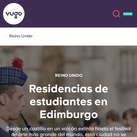
Reino Unido
Acerca de
English (GB)
English (US)
Ubicaciones
REINO UNIDO
Chinese
Español
Más
Residencias de
estudiantes en
Català
Deutsch
Edimburgo
Italian
French
Cuenta
Idioma
Desde un castillo en un volcán extinto hasta el festival
Portuguese
de arte más grande del mundo, esta ciudad no se