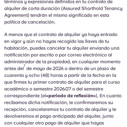
términos y expresiones definidos en tu contrato de
English (GB)
Elige un país
Reserva ahora
alquiler de corta duración (Assured Shorthold Tenancy
Elige una ciudad
Agreement) tendrán el mismo significado en esta
English (US)
política de cancelación.
Elige una residencia
A menos que el contrato de alquiler ya haya entrado
Chinese
en vigor y aún no hayas recogido las llaves de tu
Iniciar sesión
habitación, puedes cancelar tu alquiler enviando una
Español
notificación por escrito o por correo electrónico al
administrador de la propiedad, en cualquier momento
1
Català
antes del
de mayo de 2026 o dentro de un plazo de
cuarenta y ocho (48) horas a partir de la fecha en la
que firmes tu primer contrato de alquiler para el curso
Deutsch
académico o semestre 2026/27 o del semestre
correspondiente (el
«periodo de reflexión»
). En cuanto
Italian
recibamos dicha notificación, te confirmaremos su
recepción, cancelaremos tu contrato de alquiler y te
French
devolveremos el pago anticipado del alquiler, junto
con cualquier otro pago de alquiler que hayas