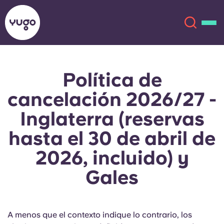
Política de
Acerca de
English (GB)
cancelación 2026/27 -
English (US)
Ubicaciones
Inglaterra (reservas
hasta el 30 de abril de
Chinese
Español
Más
2026, incluido) y
Català
Deutsch
Gales
Italian
French
Cuenta
Idioma
Portuguese
A menos que el contexto indique lo contrario, los