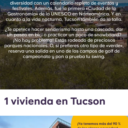
English (GB)
diversidad con un calendario repleto de eventos y
Elige un país
Reserva ahora
festivales. Además, fue la primera «Ciudad de la
Gastronomía» de la UNESCO en Norteamérica. Y en
Elige una ciudad
English (US)
cuanto a la vida nocturna, Tucson también da la talla.
Elige una residencia
¿Te apetece hacer senderismo hasta una cascada, dar
un paseo en bici o practicar un poco de snowboard?
Chinese
¡No hay problema! Estás rodeado de preciosos
Iniciar sesión
parques nacionales. O, si prefieres otro tipo de «verde»,
Español
reserva una salida en uno de los campos de golf de
campeonato y pon a prueba tu swing.
Català
Deutsch
1 vivienda en Tucson
Italian
French
¡Ya tenemos más del 90 %