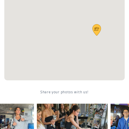
tranquilos espacios verdes a los que escapar. Es el lugar ideal para
estudiantes y jóvenes profesionales que quieren prosperar.
¡Asegúrate tu plaza para el
curso académico 2024/25
y disfruta de
todo lo que Tucson tiene para ofrecer!