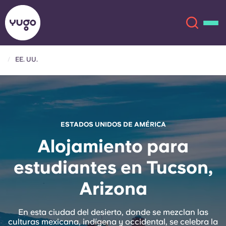
EE. UU.
Acerca de
English (GB)
English (US)
Ubicaciones
ESTADOS UNIDOS DE AMÉRICA
Chinese
Español
Más
Alojamiento para
estudiantes en Tucson,
Català
Deutsch
Arizona
Italian
French
Cuenta
Idioma
En esta ciudad del desierto, donde se mezclan las
Portuguese
culturas mexicana, indígena y occidental, se celebra la