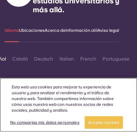
estudios universitarios y
más allá.
Idioma
Ubicaciones
Acerca de
Información útil
Aviso legal
ñol
Català
Deutsch
Italian
French
Portuguese
Esta web usa cookies para mejorar tu experiencia de
usuario y para analizar el rendimiento y el tráfico de
nuestra web. También compartimos información sobre
Contáctanos
cómo usas nuestra web con nuestros socios de redes
sociales, publicidad y análisis.
No compartas mis datos personales
Aceptar cookies
© 2026. Todos los derechos reservados.
Siempre que en esta página web aparezcan palabras que
denoten un género concreto, se refieren a todo el mundo, sin