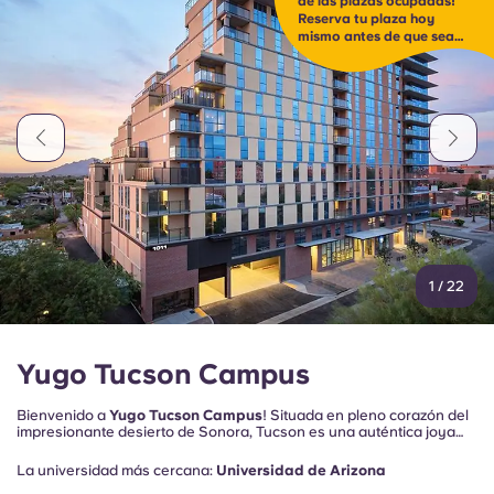
de las plazas ocupadas!
Portuguese
Reserva tu plaza hoy
mismo antes de que sea
demasiado tarde ⏰
1
/
22
Yugo Tucson Campus
Bienvenido a
Yugo Tucson Campus
! Situada en pleno corazón del
impresionante desierto de Sonora, Tucson es una auténtica joya
escondida que combina una belleza natural impresionante, un rico
patrimonio cultural y un estilo de vida relajado. Nuestra oferta de
La universidad más cercana:
Universidad de Arizona
apartamentos para estudiantes en Tucson cuenta con unas