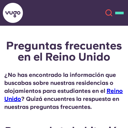
Preguntas frecuentes
Acerca de
English (GB)
en el Reino Unido
English (US)
Ubicaciones
¿No has encontrado la información que
Chinese
Español
Más
buscabas sobre nuestras residencias o
alojamientos para estudiantes en el
Reino
Català
Deutsch
Unido
? Quizá encuentres la respuesta en
nuestras preguntas frecuentes.
Italian
French
Cuenta
Idioma
Portuguese