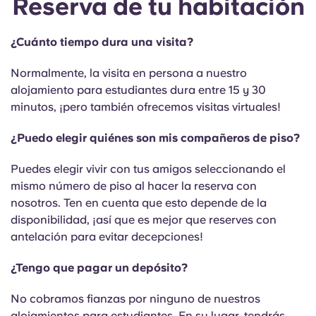
Reserva de tu habitación
English (GB)
Elige un país
Reserva ahora
Elige una ciudad
¿Cuánto tiempo dura una visita?
English (US)
Elige una residencia
Normalmente, la visita en persona a nuestro
Chinese
alojamiento para estudiantes dura entre 15 y 30
Iniciar sesión
minutos, ¡pero también ofrecemos visitas virtuales!
Español
¿Puedo elegir quiénes son mis compañeros de piso?
Català
Puedes elegir vivir con tus amigos seleccionando el
mismo número de piso al hacer la reserva con
nosotros. Ten en cuenta que esto depende de la
Deutsch
disponibilidad, ¡así que es mejor que reserves con
antelación para evitar decepciones!
Italian
¿Tengo que pagar un depósito?
French
No cobramos fianzas por ninguno de nuestros
alojamientos para estudiantes. En su lugar, tendrás