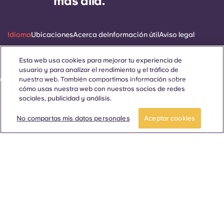
más allá.
Idioma
Ubicaciones
Acerca de
Información útil
Aviso legal
Esta web usa cookies para mejorar tu experiencia de
usuario y para analizar el rendimiento y el tráfico de
nuestra web. También compartimos información sobre
ñol
Català
Deutsch
Italian
French
Portuguese
cómo usas nuestra web con nuestros socios de redes
sociales, publicidad y análisis.
No compartas mis datos personales
Aceptar cookies
Contáctanos
© 2026. Todos los derechos reservados.
Siempre que en esta página web aparezcan palabras que
denoten un género concreto, se refieren a todo el mundo, sin
distinción de género.